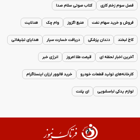
فصل سوم زخم کاری
کتاب صوتی سلام صدا
فروش و خرید سهام نفت
منبع اگزوز
وام چک
هدلایت
کاخ لبخند
دندان پزشکی
دریافت خسارت سیار
هدایای تبلیغاتی
آخرین اخبار لحظه ای
قیمت طلا امروز
انرژی خبر
کارخانه‌های تولید قطعات خودرو
خرید فالوور ارزان اینستاگرام
لوازم یدکی لباسشویی
ای پلنت