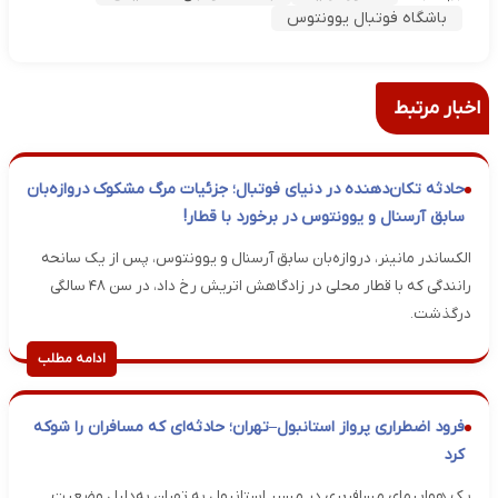
باشگاه فوتبال یوونتوس
اخبار مرتبط
حادثه تکان‌دهنده در دنیای فوتبال؛ جزئیات مرگ مشکوک دروازه‌بان
سابق آرسنال و یوونتوس در برخورد با قطار!
الکساندر مانینر، دروازه‌بان سابق آرسنال و یوونتوس، پس از یک سانحه
رانندگی که با قطار محلی در زادگاهش اتریش رخ داد، در سن ۴۸ سالگی
درگذشت.
ادامه مطلب
فرود اضطراری پرواز استانبول–تهران؛ حادثه‌ای که مسافران را شوکه
کرد
یک هواپیمای مسافربری در مسیر استانبول به تهران به‌دلیل وضعیت