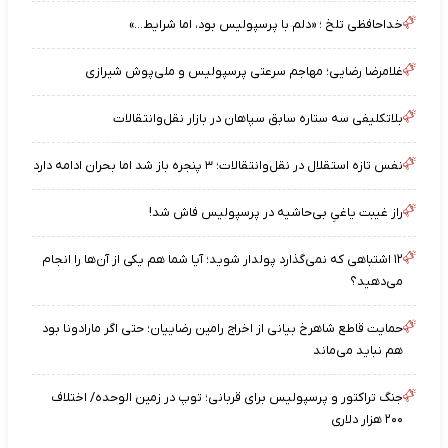
خداحافظی تلخ ؛ «دلم با پرسپولیس بود، اما شرایط…»
غلامرضا رضایی؛ مهاجم سرعتی پرسپولیس و ملی‌پوش شیرازی
بلاتکلیفی سه ستاره سابق سپاهان در بازار نقل‌وانتقالات
نفس تازه استقلال در نقل‌وانتقالات؛ ۳ پنجره باز شد اما بحران ادامه دارد
راز غیبت یاغیِ بی‌حاشیه در پرسپولیس فاش شد!
۱۲ اشتباهی که نمی‌گذارد پولدار شوید؛ آیا شما هم یکی از آن‌ها را انجام
می‌دهید؟
حمایت قاطع شاهرخ بیانی از اخراج رامین رضاییان؛ حتی اگر مارادونا بود
هم نباید می‌ماند
جنگ تراکتور و پرسپولیس برای قربانی؛ توپ در زمین الوحده/ اختلاف
۲۰۰ هزار دلاری