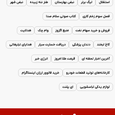
استقلال
لیگ برتر
نبض بهارستان
طنز ننه زبیده
نبض شهر
فصل سوم زخم کاری
کتاب صوتی سلام صدا
فروش و خرید سهام نفت
منبع اگزوز
وام چک
هدلایت
کاخ لبخند
دندان پزشکی
دریافت خسارت سیار
هدایای تبلیغاتی
آخرین اخبار لحظه ای
قیمت طلا امروز
انرژی خبر
کارخانه‌های تولید قطعات خودرو
خرید فالوور ارزان اینستاگرام
لوازم یدکی لباسشویی
ای پلنت