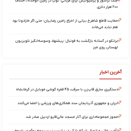
جنگ تراکتور و پرسپولیس برای قربانی؛ توپ در زمین الوحده/ اختلاف
۲۰۰ هزار دلاری
حمایت قاطع شاهرخ بیانی از اخراج رامین رضاییان؛ حتی اگر مارادونا بود
هم نباید می‌ماند
برانکو در آستانه بازگشت به فوتبال؛ پیشنهاد وسوسه‌انگیز تلویزیون
لهستان روی میز
آخرین اخبار
دستگیری سارق قاپ‌زن با سرقت ۴۵ فقره گوشی موبایل در کرمانشاه
ایران و جمهوری آذربایجان سند همکاری‌های ورزشی را امضا می‌کنند
مجوز مجموعه‌داری برای آثار مسجد عالی‌قاپو اردبیل صادر شد
تأمین مالی و اتصال شبکه بانکی در نشست زیست‌بوم نوآوری یاسوج