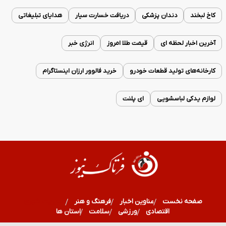
کاخ لبخند
دندان پزشکی
دریافت خسارت سیار
هدایای تبلیغاتی
آخرین اخبار لحظه ای
قیمت طلا امروز
انرژی خبر
کارخانه‌های تولید قطعات خودرو
خرید فالوور ارزان اینستاگرام
لوازم یدکی لباسشویی
ای پلنت
صفحه نخست
عناوین اخبار
فرهنگ و هنر
مدیریت شهری
اقتصادی
ورزشی
سلامت
استان ها