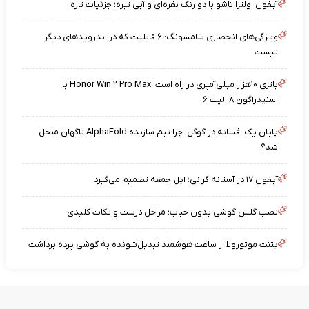
آیفون اولترا تاشو با دو رنگ نقره‌ای و آبی تیره؛ جزئیات تازه
ویژگی‌های انحصاری سامسونگ: ۶ قابلیت که در اندرویدهای دیگر
نیست
باتری ۱۰هزار میلی‌آمپری در راه است؛ Honor Win ۲ Pro Max با
اسنپدراگون ۸ الیت ۶
پایان یک افسانه در گوگل؛ چرا تیم سازنده AlphaFold ناگهان منحل
شد؟
آیفون ۱۷ در آستانه گرانی؛ اپل جمعه تصمیم می‌گیرد
نصب گلس گوشی بدون حباب؛ مراحل درست و نکات کلیدی
پتنت موتورولا از ساعت هوشمند تبدیل‌شونده به گوشی پرده برداشت