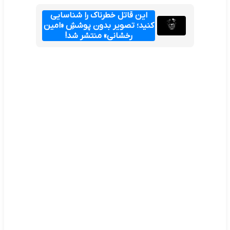
این قاتل خطرناک را شناسایی
کنید؛ تصویر بدون پوششِ «امین
رخشانی» منتشر شد!