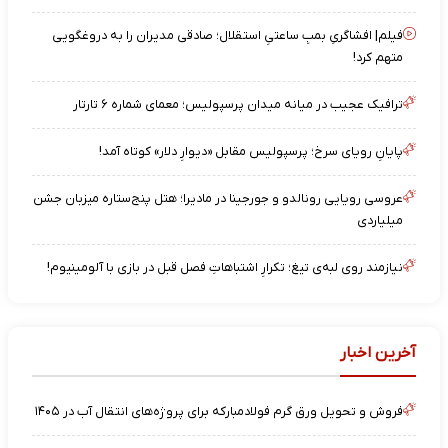
فیلم| افشاگریِ بمبِ ساعتیِ استقلال؛ صادقی مدیران را به دروغگویی
متهم کرد!
ترافیک عجیب در میانه میدان پرسپولیس؛ معمای شماره ۶ تارتار
پایانِ رویای سرخ؛ پرسپولیس مقابل «دیوارِ دلار» کوتاه آمد!
عروسی رویایی رونالدو و جورجینا در مادیرا؛ هتل پنج‌ستاره میزبان جشن
میلیاردی
نیازمند روی لبه‌ی تیغ؛ تکرارِ اشتباهاتِ فصل قبل در بازی با آلومینیوم!
آخرین اخبار
فروش و تحویل ورق گرم فولادمبارکه برای پروژه‌های انتقال آب در ۱۴۰۵