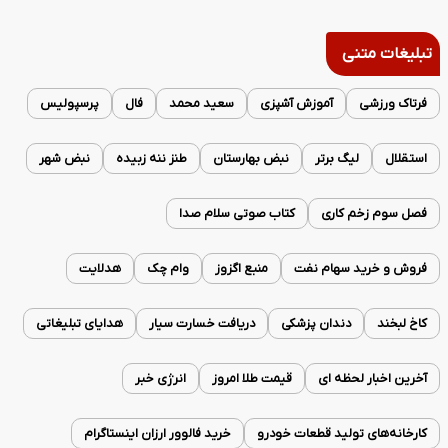
تبلیغات متنی
فرتاک ورزشی
آموزش آشپزی
سعید محمد
فال
پرسپولیس
استقلال
لیگ برتر
نبض بهارستان
طنز ننه زبیده
نبض شهر
فصل سوم زخم کاری
کتاب صوتی سلام صدا
فروش و خرید سهام نفت
منبع اگزوز
وام چک
هدلایت
کاخ لبخند
دندان پزشکی
دریافت خسارت سیار
هدایای تبلیغاتی
آخرین اخبار لحظه ای
قیمت طلا امروز
انرژی خبر
کارخانه‌های تولید قطعات خودرو
خرید فالوور ارزان اینستاگرام