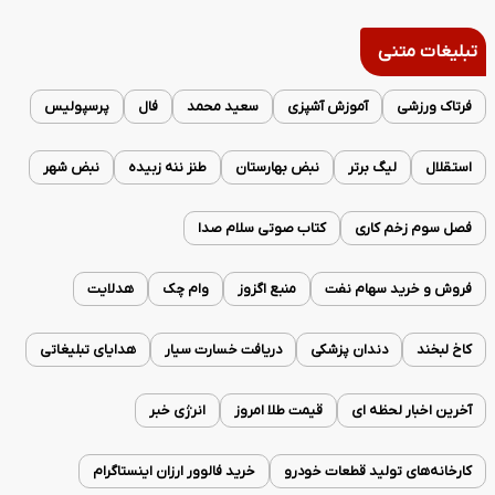
تبلیغات متنی
فرتاک ورزشی
آموزش آشپزی
سعید محمد
فال
پرسپولیس
استقلال
لیگ برتر
نبض بهارستان
طنز ننه زبیده
نبض شهر
فصل سوم زخم کاری
کتاب صوتی سلام صدا
فروش و خرید سهام نفت
منبع اگزوز
وام چک
هدلایت
کاخ لبخند
دندان پزشکی
دریافت خسارت سیار
هدایای تبلیغاتی
آخرین اخبار لحظه ای
قیمت طلا امروز
انرژی خبر
کارخانه‌های تولید قطعات خودرو
خرید فالوور ارزان اینستاگرام