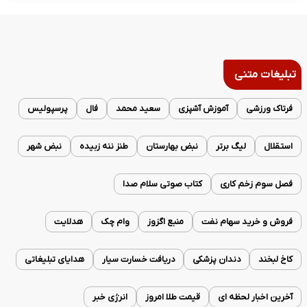
تبلیغات متنی
فرتاک ورزشی
آموزش آشپزی
سعید محمد
فال
پرسپولیس
استقلال
لیگ برتر
نبض بهارستان
طنز ننه زبیده
نبض شهر
فصل سوم زخم کاری
کتاب صوتی سلام صدا
فروش و خرید سهام نفت
منبع اگزوز
وام چک
هدلایت
کاخ لبخند
دندان پزشکی
دریافت خسارت سیار
هدایای تبلیغاتی
آخرین اخبار لحظه ای
قیمت طلا امروز
انرژی خبر