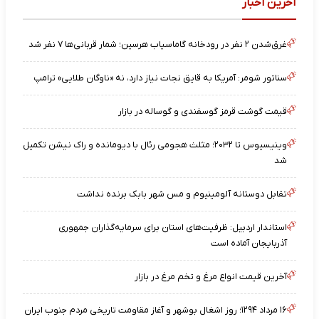
آخرین اخبار
غرق‌شدن ۲ نفر در رودخانه گاماسیاب هرسین؛ شمار قربانی‌ها ۷ نفر شد
سناتور شومر: آمریکا به قایق نجات نیاز دارد، نه «ناوگان طلایی» ترامپ
قیمت گوشت قرمز گوسفندی و گوساله در بازار
وینیسیوس تا ۲۰۳۲؛ مثلث هجومی رئال با دیومانده و راک نیشن تکمیل
شد
تقابل دوستانه آلومینیوم و مس شهر بابک برنده نداشت
استاندار اردبیل: ظرفیت‌های استان برای سرمایه‌گذاران جمهوری
آذربایجان آماده است
آخرین قیمت انواع مرغ و تخم مرغ در بازار
۱۶ مرداد ۱۲۹۴؛ روز اشغال بوشهر و آغاز مقاومت تاریخی مردم جنوب ایران