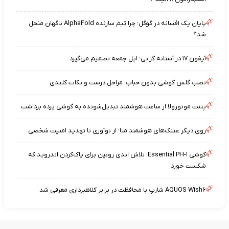
پایان یک افسانه در گوگل؛ چرا تیم سازنده AlphaFold ناگهان منحل
شد؟
آیفون ۱۷ در آستانه گرانی؛ اپل جمعه تصمیم می‌گیرد
نصب گلس گوشی بدون حباب؛ مراحل درست و نکات کلیدی
پتنت موتورولا از ساعت هوشمند تبدیل‌شونده به گوشی پرده برداشت
روی دیگر عینک‌های هوشمند متا؛ از نوآوری تا تهدید امنیت شخصی
گوشی Essential PH-۱؛ تلاش اندی روبین برای پاک‌کردن اندروید که
شکست خورد
AQUOS Wish۶ شارپ با محافظت در برابر کلاهبرداری معرفی شد