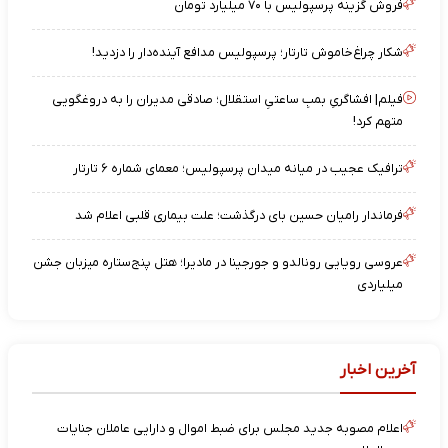
فروش گزینه پرسپولیس با ۷۰ میلیارد تومان
شکار چراغ‌خاموش تارتار؛ پرسپولیس مدافع آینده‌دار را دزدید!
فیلم| افشاگریِ بمبِ ساعتیِ استقلال؛ صادقی مدیران را به دروغگویی
متهم کرد!
ترافیک عجیب در میانه میدان پرسپولیس؛ معمای شماره ۶ تارتار
فرماندار رامیان حسین بای درگذشت؛ علت بیماری قلبی اعلام شد
عروسی رویایی رونالدو و جورجینا در مادیرا؛ هتل پنج‌ستاره میزبان جشن
میلیاردی
آخرین اخبار
اعلام مصوبه جدید مجلس برای ضبط اموال و دارایی عاملان جنایات