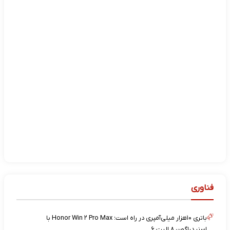
فناوری
باتری ۱۰هزار میلی‌آمپری در راه است؛ Honor Win ۲ Pro Max با
اسنپدراگون ۸ الیت ۶