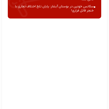
سکانس خونین در بوستان آبشار؛ پایان تلخ اختلاف تجاری با
خنجر قاتل فراری!