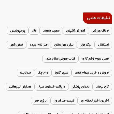
تبلیغات متنی
فرتاک ورزشی
آموزش آشپزی
سعید محمد
فال
پرسپولیس
استقلال
لیگ برتر
نبض بهارستان
طنز ننه زبیده
نبض شهر
فصل سوم زخم کاری
کتاب صوتی سلام صدا
فروش و خرید سهام نفت
منبع اگزوز
وام چک
هدلایت
کاخ لبخند
دندان پزشکی
دریافت خسارت سیار
هدایای تبلیغاتی
آخرین اخبار لحظه ای
قیمت طلا امروز
انرژی خبر