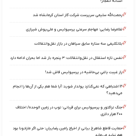
آستانه انفجار!
رحمت‌الله سلیمی سرپرست شرکت گاز استان کرمانشاه شد
غلامرضا رضایی؛ مهاجم سرعتی پرسپولیس و ملی‌پوش شیرازی
بلاتکلیفی سه ستاره سابق سپاهان در بازار نقل‌وانتقالات
نفس تازه استقلال در نقل‌وانتقالات؛ ۳ پنجره باز شد اما بحران ادامه دارد
راز غیبت یاغیِ بی‌حاشیه در پرسپولیس فاش شد!
۱۲ اشتباهی که نمی‌گذارد پولدار شوید؛ آیا شما هم یکی از آن‌ها را انجام
می‌دهید؟
جنگ تراکتور و پرسپولیس برای قربانی؛ توپ در زمین الوحده/ اختلاف
۲۰۰ هزار دلاری
حمایت قاطع شاهرخ بیانی از اخراج رامین رضاییان؛ حتی اگر مارادونا بود
هم نباید می‌ماند