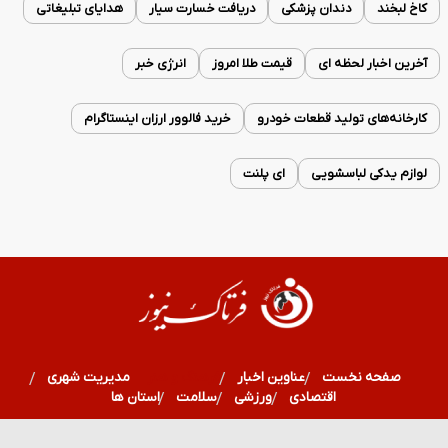
کاخ لبخند
دندان پزشکی
دریافت خسارت سیار
هدایای تبلیغاتی
آخرین اخبار لحظه ای
قیمت طلا امروز
انرژی خبر
کارخانه‌های تولید قطعات خودرو
خرید فالوور ارزان اینستاگرام
لوازم یدکی لباسشویی
ای پلنت
صفحه نخست
عناوین اخبار
فرهنگ و هنر
مدیریت شهری
اقتصادی
ورزشی
سلامت
استان ها