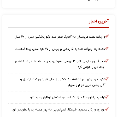
آخرین اخبار
واردات نفت عربستان به آمریکا صفر شد؛ رکوردشکنی پس از ۴۰ سال
حمله به اردوگاه قلندیا ۵۱ زخمی و بیش از ۷۰ بازداشتی برجا گذاشت
خبرنگاران خارجی؛ آمریکا بررسی عمومی‌بودن حساب‌ها در شبکه‌های
اجتماعی را الزامی کرد
تکواندو نونهالان منطقه یک کشور؛ زنجان قهرمان شد، اردبیل و
آذربایجان غربی دوم و سوم
ترامپ: پایان جنگ نزدیک است و احتمال توافق وجود دارد
رودری و رئال مادرید؛ خبرنگار اسپانیایی به پرز طعنه زد: با نخریدن او...