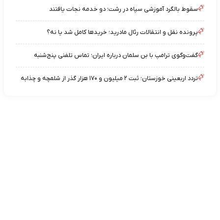
سقوط بالگرد آموزشی سپاه در رشت؛ دو خدمه نجات یافتند
پرونده نقل و انتقالات رئال مادرید؛ خریدها کامل شد یا نه؟
گفت‌وگوی ترامپ با بن سلمان درباره ایران؛ تماس تلفنی پنج‌شنبه
تردد اربعینی خوزستان؛ ثبت ۲ میلیون و ۱۷۰ هزار گذر از شلمچه و چذابه