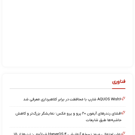
فناوری
AQUOS Wish۶ شارپ با محافظت در برابر کلاهبرداری معرفی شد
افشای رندرهای آیفون ۲۰ پرو و پرو مکس؛ نمایشگر بزرگ‌تر و کاهش
حاشیه‌ها طبق شایعات
زمان احتمالی ورود نسخه آزمایشی HyperOS ۴ شیائومی؛ تیزرها از ۱۵