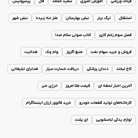
فرتاک ورزشی
آموزش آشپزی
سعید محمد
فال
پرسپولیس
استقلال
لیگ برتر
نبض بهارستان
طنز ننه زبیده
نبض شهر
فصل سوم زخم کاری
کتاب صوتی سلام صدا
فروش و خرید سهام نفت
منبع اگزوز
وام چک
هدلایت
کاخ لبخند
دندان پزشکی
دریافت خسارت سیار
هدایای تبلیغاتی
آخرین اخبار لحظه ای
قیمت طلا امروز
انرژی خبر
کارخانه‌های تولید قطعات خودرو
خرید فالوور ارزان اینستاگرام
لوازم یدکی لباسشویی
ای پلنت