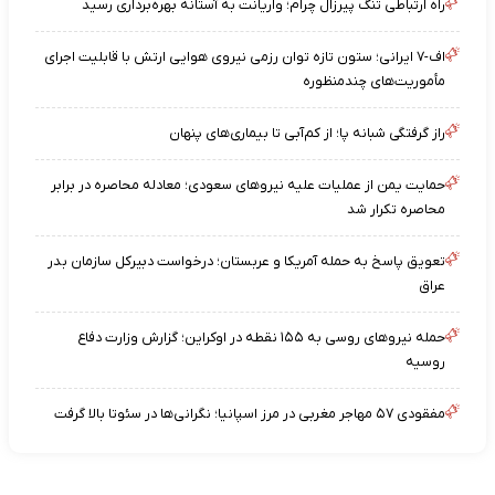
راه ارتباطی تنگ پیرزال چرام؛ واریانت به آستانه بهره‌برداری رسید
اف-۷ ایرانی؛ ستون تازه توان رزمی نیروی هوایی ارتش با قابلیت اجرای
مأموریت‌های چندمنظوره
راز گرفتگی شبانه پا؛ از کم‌آبی تا بیماری‌های پنهان
حمایت یمن از عملیات علیه نیروهای سعودی؛ معادله محاصره در برابر
محاصره تکرار شد
تعویق پاسخ به حمله آمریکا و عربستان؛ درخواست دبیرکل سازمان بدر
عراق
حمله نیروهای روسی به ۱۵۵ نقطه در اوکراین؛ گزارش وزارت دفاع
روسیه
مفقودی ۵۷ مهاجر مغربی در مرز اسپانیا؛ نگرانی‌ها در سئوتا بالا گرفت