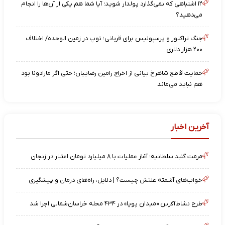
۱۲ اشتباهی که نمی‌گذارد پولدار شوید؛ آیا شما هم یکی از آن‌ها را انجام
می‌دهید؟
جنگ تراکتور و پرسپولیس برای قربانی؛ توپ در زمین الوحده/ اختلاف
۲۰۰ هزار دلاری
حمایت قاطع شاهرخ بیانی از اخراج رامین رضاییان؛ حتی اگر مارادونا بود
هم نباید می‌ماند
آخرین اخبار
مرمت گنبد سلطانیه؛ آغاز عملیات با ۸ میلیارد تومان اعتبار در زنجان
خواب‌های آشفته علتش چیست؟ | دلایل، راه‌های درمان و پیشگیری
طرح نشاط‌آفرین «میدان پویا» در ۴۳۴ محله خراسان‌شمالی اجرا شد