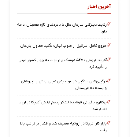
آخرین اخبار
رقابت دبیرکلی سازمان ملل با نامزدهای تازه همچنان ادامه
دارد
خروج کامل اسرائیل از جنوب لبنان؛ تأکید معاون پارلمان
آمریکا فروش ۵۲۵۰ موشک پاتریوت به چهار کشور عربی
را تأیید کرد
درگیری‌های سنگین در غرب یمن میان ارتش و نیروهای
وابسته به عربستان
برکناری ناگهانی فرمانده لشکر پنجم ارتش آمریکا در اروپا
اعلام شد
بازار کار آمریکا در ژوئیه ضعیف شد و فشار بر ترامپ بالا
رفت