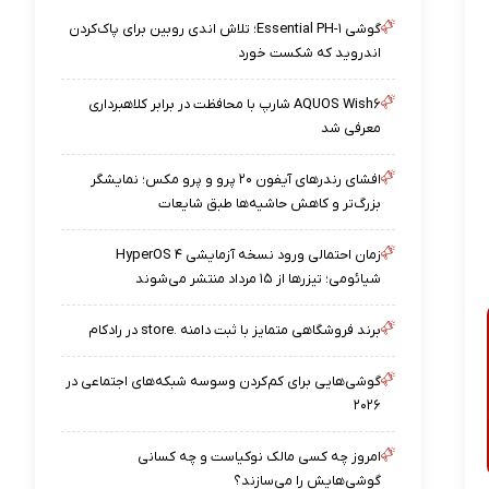
گوشی Essential PH-۱؛ تلاش اندی روبین برای پاک‌کردن
اندروید که شکست خورد
AQUOS Wish۶ شارپ با محافظت در برابر کلاهبرداری
معرفی شد
افشای رندرهای آیفون ۲۰ پرو و پرو مکس؛ نمایشگر
بزرگ‌تر و کاهش حاشیه‌ها طبق شایعات
زمان احتمالی ورود نسخه آزمایشی HyperOS ۴
شیائومی؛ تیزرها از ۱۵ مرداد منتشر می‌شوند
برند فروشگاهی متمایز با ثبت دامنه .store در رادکام
گوشی‌هایی برای کم‌کردن وسوسه شبکه‌های اجتماعی در
۲۰۲۶
امروز چه کسی مالک نوکیاست و چه کسانی
گوشی‌هایش را می‌سازند؟