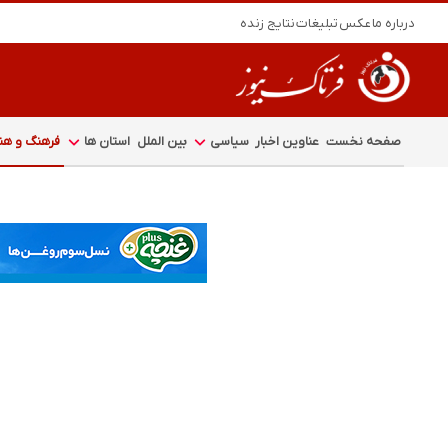
درباره ما
عکس
تبلیغات
نتایج زنده
صفحه نخست
عناوین اخبار
سیاسی
بین الملل
استان ها
فرهنگ و هنر