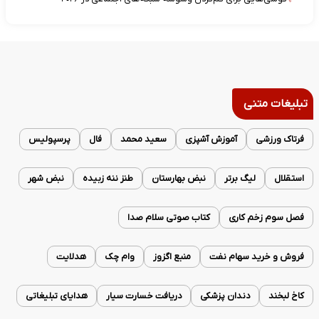
تبلیغات متنی
فرتاک ورزشی
آموزش آشپزی
سعید محمد
فال
پرسپولیس
استقلال
لیگ برتر
نبض بهارستان
طنز ننه زبیده
نبض شهر
فصل سوم زخم کاری
کتاب صوتی سلام صدا
فروش و خرید سهام نفت
منبع اگزوز
وام چک
هدلایت
کاخ لبخند
دندان پزشکی
دریافت خسارت سیار
هدایای تبلیغاتی