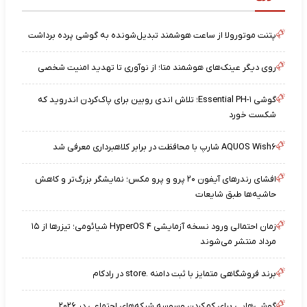
پتنت موتورولا از ساعت هوشمند تبدیل‌شونده به گوشی پرده برداشت
روی دیگر عینک‌های هوشمند متا؛ از نوآوری تا تهدید امنیت شخصی
گوشی Essential PH-۱؛ تلاش اندی روبین برای پاک‌کردن اندروید که
شکست خورد
AQUOS Wish۶ شارپ با محافظت در برابر کلاهبرداری معرفی شد
افشای رندرهای آیفون ۲۰ پرو و پرو مکس؛ نمایشگر بزرگ‌تر و کاهش
حاشیه‌ها طبق شایعات
زمان احتمالی ورود نسخه آزمایشی HyperOS ۴ شیائومی؛ تیزرها از ۱۵
مرداد منتشر می‌شوند
برند فروشگاهی متمایز با ثبت دامنه .store در رادکام
گوشی‌هایی برای کم‌کردن وسوسه شبکه‌های اجتماعی در ۲۰۲۶