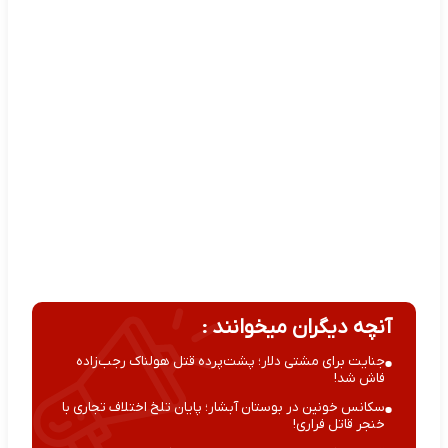
آنچه دیگران میخوانند :
جنایت برای مشتی دلار؛ پشت‌پرده قتل هولناک رجب‌زاده
فاش شد!
سکانس خونین در بوستان آبشار؛ پایان تلخ اختلاف تجاری با
خنجر قاتل فراری!