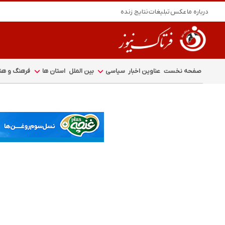
درباره ما
عکس
تبلیغات
نتایج زنده
صفحه نخست
عناوین اخبار
سیاسی
بین الملل
استان ها
فرهنگ و هنر