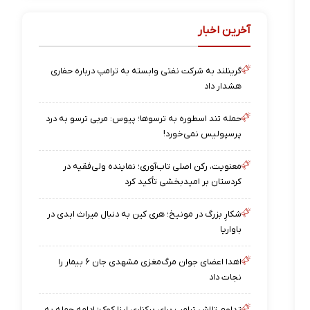
آخرین اخبار
گرینلند به شرکت نفتی وابسته به ترامپ درباره حفاری
هشدار داد
حمله تند اسطوره به ترسوها؛ پیوس: مربی ترسو به درد
پرسپولیس نمی‌خورد!
معنویت، رکن اصلی تاب‌آوری؛ نماینده ولی‌فقیه در
کردستان بر امیدبخشی تأکید کرد
شکارِ بزرگ در مونیخ؛ هری کین به دنبال میراث ابدی در
باواریا
اهدا اعضای جوان مرگ‌مغزی مشهدی جان ۶ بیمار را
نجات داد
تداوم تلاش ترامپ برای برکناری لیزا کوک؛ ادامه حمله به