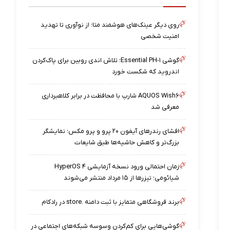
روی دیگر عینک‌های هوشمند متا؛ از نوآوری تا تهدید
امنیت شخصی
گوشی Essential PH-۱؛ تلاش اندی روبین برای پاک‌کردن
اندروید که شکست خورد
AQUOS Wish۶ شارپ با محافظت در برابر کلاهبرداری
معرفی شد
افشای رندرهای آیفون ۲۰ پرو و پرو مکس؛ نمایشگر
بزرگ‌تر و کاهش حاشیه‌ها طبق شایعات
زمان احتمالی ورود نسخه آزمایشی HyperOS ۴
شیائومی؛ تیزرها از ۱۵ مرداد منتشر می‌شوند
برند فروشگاهی متمایز با ثبت دامنه .store در رادکام
گوشی‌هایی برای کم‌کردن وسوسه شبکه‌های اجتماعی در