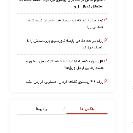
استقلال فدرال رزرو
ترند جدید مد که دردسرساز شد؛ ماجرای شلوارهای
جنجالی زارا
زلزله در خط دفاعی بارسا؛ فلورنتینو پرز دستش را تا
آنفیلد دراز کرد!
فال ورق یکشنبه ۱۸ مرداد ماه ۱۴۰۵| شانس، عشق و
هشدارهایی از دل ورق‌ها!
زلزله ۴.۶ ریشتری گلباف کرمان؛ خسارتی گزارش نشد
عکس ها
ویدیوها