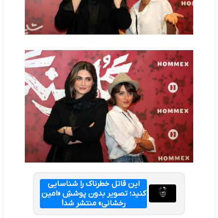
این قاتل خطرناک را شناسایی
کنید؛ تصویر بدون پوششِ «امین
رخشانی» منتشر شد!