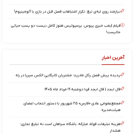
نیازمند روی لبه‌ی تیغ؛ تکرارِ اشتباهاتِ فصل قبل در بازی با آلومینیوم!
فیلم |بمب خبری پیوس: پرسپولیس هنوز کامل نیست؛ دو پستِ حیاتی
خالیست!
آخرین اخبار
پدیده پیش فصل رئال مادرید؛ مشتریان لالیگایی الکس سیریا در راه
فال ابجد | فال ابجد فردا دوشنبه ۱۹ مرداد ماه ۱۴۰۵
مجمع‌عمومی عادی «فارس» ۲۵ شهریور با دستور انتخاب اعضای
هیئت‌مدیره
هزینه تبلیغات فولاد مبارکه، باشگاه سپاهان است نه تبلیغ تجاری؛
هشدار