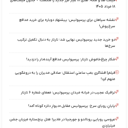
قیمت طلا و سکه؛ طلای ۱۸ عیار مرز جدید را شکست! + جدول قیمت‌های
۱۸ مرداد ۱۴۰۵
نقشه‌ سپاهان برای پرسپولیس؛ پیشنهادِ دوباره برای خرید مدافع
سرخ‌پوش!
دو خرید جدید پرسپولیس نهایی شد؛ تارتار به دنبال تکمیل ترکیب
سرخ‌ها
شکار چراغ‌خاموش تارتار؛ پرسپولیس مدافع آینده‌دار را دزدید!
فیلم| افشاگریِ بمبِ ساعتیِ استقلال؛ صادقی مدیران را به دروغگویی
متهم کرد!
ترافیک عجیب در میانه میدان پرسپولیس؛ معمای شماره ۶ تارتار
پایانِ رویای سرخ؛ پرسپولیس مقابل «دیوارِ دلار» کوتاه آمد!
عروسی رویایی رونالدو و جورجینا در مادیرا؛ هتل پنج‌ستاره میزبان جشن
میلیاردی