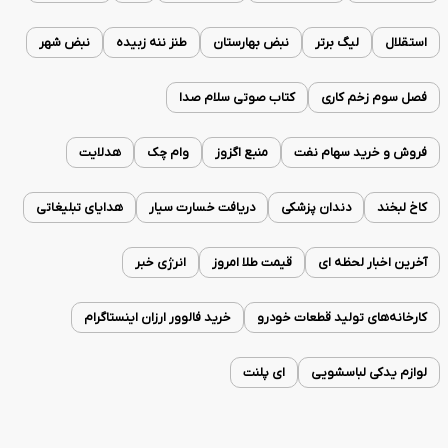
استقلال
لیگ برتر
نبض بهارستان
طنز ننه زبیده
نبض شهر
فصل سوم زخم کاری
کتاب صوتی سلام صدا
فروش و خرید سهام نفت
منبع اگزوز
وام چک
هدلایت
کاخ لبخند
دندان پزشکی
دریافت خسارت سیار
هدایای تبلیغاتی
آخرین اخبار لحظه ای
قیمت طلا امروز
انرژی خبر
کارخانه‌های تولید قطعات خودرو
خرید فالوور ارزان اینستاگرام
لوازم یدکی لباسشویی
ای پلنت