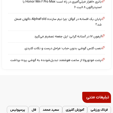
باتری ۱۰هزار میلی‌آمپری در راه است؛ Honor Win ۲ Pro Max با
اسنپدراگون ۸ الیت ۶
پایان یک افسانه در گوگل؛ چرا تیم سازنده AlphaFold ناگهان منحل
شد؟
آیفون ۱۷ در آستانه گرانی؛ اپل جمعه تصمیم می‌گیرد
نصب گلس گوشی بدون حباب؛ مراحل درست و نکات کلیدی
پتنت موتورولا از ساعت هوشمند تبدیل‌شونده به گوشی پرده برداشت
تبلیغات متنی
فرتاک ورزشی
آموزش آشپزی
سعید محمد
فال
پرسپولیس