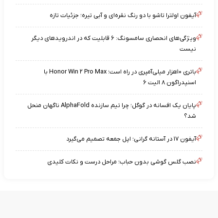
آیفون اولترا تاشو با دو رنگ نقره‌ای و آبی تیره؛ جزئیات تازه
ویژگی‌های انحصاری سامسونگ: ۶ قابلیت که در اندرویدهای دیگر
نیست
باتری ۱۰هزار میلی‌آمپری در راه است؛ Honor Win ۲ Pro Max با
اسنپدراگون ۸ الیت ۶
پایان یک افسانه در گوگل؛ چرا تیم سازنده AlphaFold ناگهان منحل
شد؟
آیفون ۱۷ در آستانه گرانی؛ اپل جمعه تصمیم می‌گیرد
نصب گلس گوشی بدون حباب؛ مراحل درست و نکات کلیدی