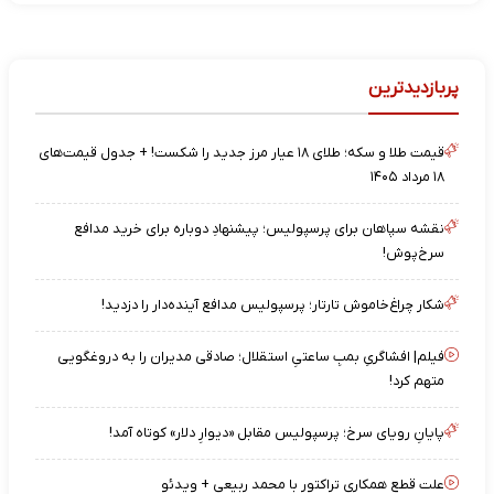
پربازدیدترین
قیمت طلا و سکه؛ طلای ۱۸ عیار مرز جدید را شکست! + جدول قیمت‌های
۱۸ مرداد ۱۴۰۵
نقشه‌ سپاهان برای پرسپولیس؛ پیشنهادِ دوباره برای خرید مدافع
سرخ‌پوش!
شکار چراغ‌خاموش تارتار؛ پرسپولیس مدافع آینده‌دار را دزدید!
فیلم| افشاگریِ بمبِ ساعتیِ استقلال؛ صادقی مدیران را به دروغگویی
متهم کرد!
پایانِ رویای سرخ؛ پرسپولیس مقابل «دیوارِ دلار» کوتاه آمد!
علت قطع همکاری تراکتور با محمد ربیعی + ویدئو