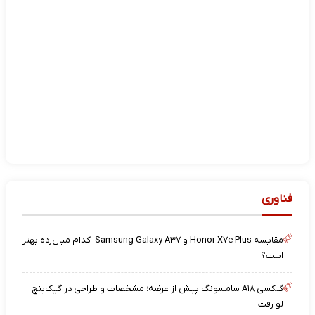
فناوری
مقایسه Honor X۷e Plus و Samsung Galaxy A۳۷؛ کدام میان‌رده بهتر
است؟
گلکسی A۱۸ سامسونگ پیش از عرضه؛ مشخصات و طراحی در گیک‌بنچ
لو رفت