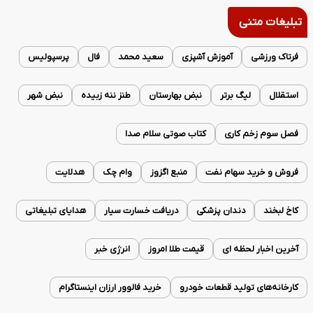
تبلیغات متنی
فرتاک ورزشی
آموزش آشپزی
سعید محمد
فال
پرسپولیس
استقلال
لیگ برتر
نبض بهارستان
طنز ننه زبیده
نبض شهر
فصل سوم زخم کاری
کتاب صوتی سلام صدا
فروش و خرید سهام نفت
منبع اگزوز
وام چک
هدلایت
کاخ لبخند
دندان پزشکی
دریافت خسارت سیار
هدایای تبلیغاتی
آخرین اخبار لحظه ای
قیمت طلا امروز
انرژی خبر
کارخانه‌های تولید قطعات خودرو
خرید فالوور ارزان اینستاگرام