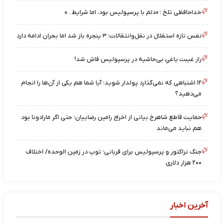
خداحافظی تلخ ؛ «دلم با پرسپولیس بود، اما شرایط…»
نفس تازه استقلال در نقل‌وانتقالات؛ ۳ پنجره باز شد اما بحران ادامه دارد
راز غیبت یاغیِ بی‌حاشیه در پرسپولیس فاش شد!
۱۲ اشتباهی که نمی‌گذارد پولدار شوید؛ آیا شما هم یکی از آن‌ها را انجام
می‌دهید؟
حمایت قاطع شاهرخ بیانی از اخراج رامین رضاییان؛ حتی اگر مارادونا بود
هم نباید می‌ماند
جنگ تراکتور و پرسپولیس برای قربانی؛ توپ در زمین الوحده/ اختلاف
۲۰۰ هزار دلاری
آخرین اخبار