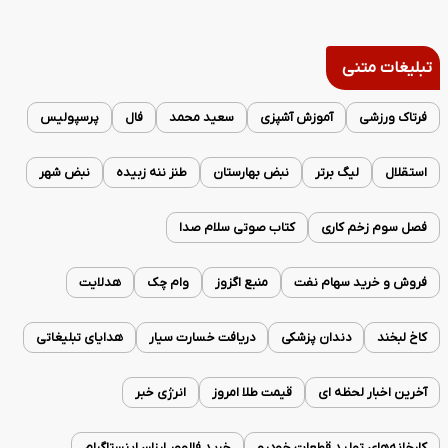
تبلیغات متنی
فرتاک ورزشی
آموزش آشپزی
سعید محمد
فال
پرسپولیس
استقلال
لیگ برتر
نبض بهارستان
طنز ننه زبیده
نبض شهر
فصل سوم زخم کاری
کتاب صوتی سلام صدا
فروش و خرید سهام نفت
منبع اگزوز
وام چک
هدلایت
کاخ لبخند
دندان پزشکی
دریافت خسارت سیار
هدایای تبلیغاتی
آخرین اخبار لحظه ای
قیمت طلا امروز
انرژی خبر
کارخانه‌های تولید قطعات خودرو
خرید فالوور ارزان اینستاگرام