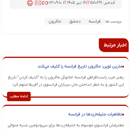
کدخبر:
۵۷۰۶۹۱
//
۱۶ تیر ۱۴۰۵
//
۱۳:۰۹:۱۰
فرانسه
دمشق
ماکرون
برچسب ها:
اخبار مرتبط
مارین لوپن: ماکرون تاریخ فرانسه را کثیف می‌کند
رهبر حزب راست‌افراطی فرانسه، امانوئل ماکرون را به "کثیف کردن" تاریخ
این کشور و به خطر انداختن جان سربازان فرانسوی در آفریقا متهم کرد.
ادامه مطلب
تظاهرات جلیقه‌زردها در فرانسه
معترضان فرانسوی موسوم به جلیقه‌زردها برای سی‌ودومین شنبه متوالی