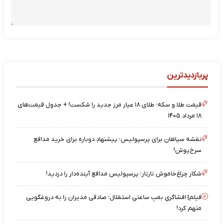
پربازدیدترین
قیمت طلا و سکه؛ طلای ۱۸ عیار مرز جدید را شکست! + جدول قیمت‌های
۱۸ مرداد ۱۴۰۵
نقشه‌ سپاهان برای پرسپولیس؛ پیشنهادِ دوباره برای خرید مدافع
سرخ‌پوش!
شکار چراغ‌خاموش تارتار؛ پرسپولیس مدافع آینده‌دار را دزدید!
فیلم| افشاگریِ بمبِ ساعتیِ استقلال؛ صادقی مدیران را به دروغگویی
متهم کرد!