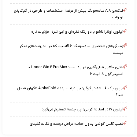
گلکسی A۱۸ سامسونگ پیش از عرضه؛ مشخصات و طراحی در گیک‌بنچ
لو رفت
آیفون اولترا تاشو با دو رنگ نقره‌ای و آبی تیره؛ جزئیات تازه
ویژگی‌های انحصاری سامسونگ: ۶ قابلیت که در اندرویدهای دیگر
نیست
باتری ۱۰هزار میلی‌آمپری در راه است؛ Honor Win ۲ Pro Max با
اسنپدراگون ۸ الیت ۶
پایان یک افسانه در گوگل؛ چرا تیم سازنده AlphaFold ناگهان منحل
شد؟
آیفون ۱۷ در آستانه گرانی؛ اپل جمعه تصمیم می‌گیرد
نصب گلس گوشی بدون حباب؛ مراحل درست و نکات کلیدی