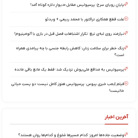
پایانِ رویای سرخ؛ پرسپولیس مقابل «دیوارِ دلار» کوتاه آمد!
علت قطع همکاری تراکتور با محمد ربیعی + ویدئو
نیازمند روی لبه‌ی تیغ؛ تکرارِ اشتباهاتِ فصل قبل در بازی با آلومینیوم!
زنگ خطر برای سلامت زنان؛ کاهش رابطه جنسی با چه پیامدی همراه
است؟
پرسپولیس به مدافع ملی‌پوش نزدیک شد؛ فقط یک مانع باقی مانده
فیلم |بمب خبری پیوس: پرسپولیس هنوز کامل نیست؛ دو پستِ حیاتی
خالیست!
آخرین اخبار
وضعیت جاده‌ها امروز؛ کدام مسیرها شلوغ و کدام‌ها روان هستند؟