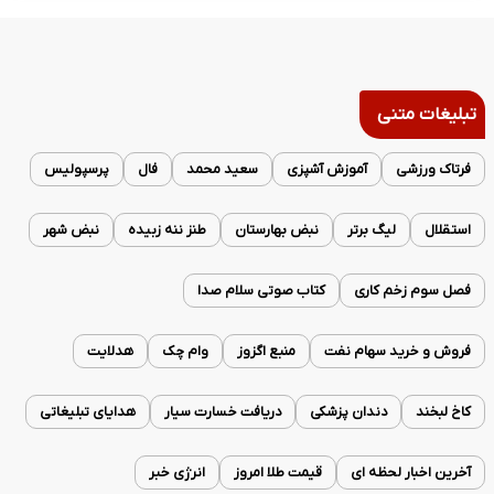
تبلیغات متنی
فرتاک ورزشی
آموزش آشپزی
سعید محمد
فال
پرسپولیس
استقلال
لیگ برتر
نبض بهارستان
طنز ننه زبیده
نبض شهر
فصل سوم زخم کاری
کتاب صوتی سلام صدا
فروش و خرید سهام نفت
منبع اگزوز
وام چک
هدلایت
کاخ لبخند
دندان پزشکی
دریافت خسارت سیار
هدایای تبلیغاتی
آخرین اخبار لحظه ای
قیمت طلا امروز
انرژی خبر