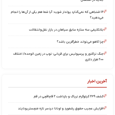
۱۲ اشتباهی که نمی‌گذارد پولدار شوید؛ آیا شما هم یکی از آن‌ها را انجام
می‌دهید؟
بلاتکلیفی سه ستاره سابق سپاهان در بازار نقل‌وانتقالات
چرا کاهو می‌تواند خطرآفرین باشد؟
جنگ تراکتور و پرسپولیس برای قربانی؛ توپ در زمین الوحده/ اختلاف
۲۰۰ هزار دلاری
آخرین اخبار
کشف ۲۳۹ کیلوگرم تریاک و بازداشت ۲ قاچاقچی در قم
افزایش عجیب حقوق رشفورد و اونانا؛ دردسر تازه منچستریونایتد