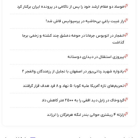
موساد دو مقام ارشد خود را پس از ناکامی در پرونده ایران برکنار کرد
راز غیبت یاغیِ بی‌حاشیه در پرسپولیس فاش شد!
انفجار در اتوبوس جرمانا در حومه دمشق چند کشته و زخمی برجا
گذاشت
پیروزی استقلال در دیداری دوستانه
یادواره شهید ردانی‌پور در اصفهان با تجلیل از رزمندگان والفجر ۲
تحریم‌های تازه آمریکا علیه کوبا؛ ۵ نهاد و ۸ فرد هدف قرار گرفتند
گردوخاک در زابل دید افقی را به ۲۵۰۰ متر کاهش داد
زلزله ۴ ریشتری حوالی بندر لنگه هرمزگان را لرزاند