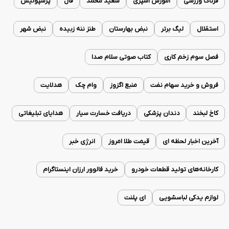
فرتاک ورزشی
آموزش آشپزی
سعید محمد
فال
پرسپولیس
استقلال
لیگ برتر
نبض بهارستان
طنز ننه زبیده
نبض شهر
فصل سوم زخم کاری
کتاب صوتی سلام صدا
فروش و خرید سهام نفت
منبع اگزوز
وام چک
هدلایت
کاخ لبخند
دندان پزشکی
دریافت خسارت سیار
هدایای تبلیغاتی
آخرین اخبار لحظه ای
قیمت طلا امروز
انرژی خبر
کارخانه‌های تولید قطعات خودرو
خرید فالوور ارزان اینستاگرام
لوازم یدکی لباسشویی
ای پلنت