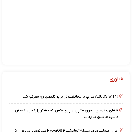
فناوری
AQUOS Wish۶ شارپ با محافظت در برابر کلاهبرداری معرفی شد
افشای رندرهای آیفون ۲۰ پرو و پرو مکس؛ نمایشگر بزرگ‌تر و کاهش
حاشیه‌ها طبق شایعات
زمان احتمالی ورود نسخه آزمایشی HyperOS ۴ شیائومی؛ تیزرها از ۱۵