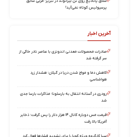
شلاق پانادیچ روی تن بیرانوند در تبریز؛ مربی سابق
پرسپولیس کوتاه نمی‌آید!
آخرین اخبار
صادرات محصولات معدنی اندونزی با عناصر نادر خاکی از
سر گرفته شد
کاهش دما و مواج شدن دریا در گیلان؛ هشدار زرد
هواشناسی
رودری در آستانه انتقال به بارسلونا؛ مذاکرات بارسا جدی
شد
قیمت مس دوباره کانال ۱۴ هزار دلار را پس گرفت؛ ذخایر
آمریکا بالا رفت
سیا کارگروه ویژه کوبا را برای تشدید فشارها فعال کرد