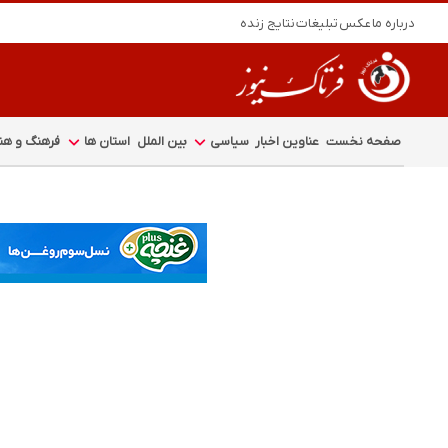
درباره ما
عکس
تبلیغات
نتایج زنده
صفحه نخست
عناوین اخبار
سیاسی
بین الملل
استان ها
فرهنگ و هنر