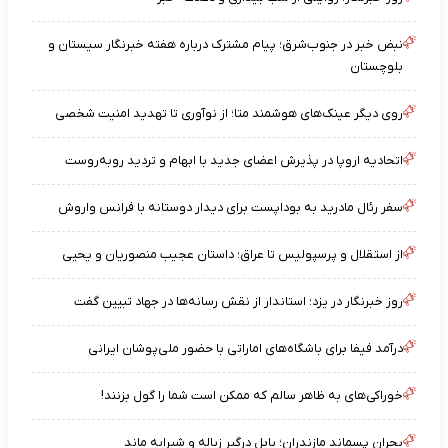
نبض خبر در جنوب‌شرق؛ پیام مشترک درباره هفته خبرنگار سیستان‌ و
بلوچستان
روی دیگر عینک‌های هوشمند متا؛ از نوآوری تا تهدید امنیت شخصی
اتحادیه اروپا در پذیرش اعضای جدید با ابهام و تردید روبه‌روست
سفر رئال مادرید به بوداپست برای دیدار دوستانه با فرانس واروش
از استقلال و پرسپولیس تا عراق؛ داستان عجیب منصوریان و یحیی
روز خبرنگار در یزد؛ استاندار از نقش رسانه‌ها در جهاد تبیین گفت
درآمد فیفا برای باشگاه‌های اماراتی با حضور ملی‌پوشان ایرانی
خوراکی‌های به ظاهر سالم که ممکن است شما را گول بزنند!
بحران پسماند مازندران؛ بابل درگیر زباله و شیرابه ماند