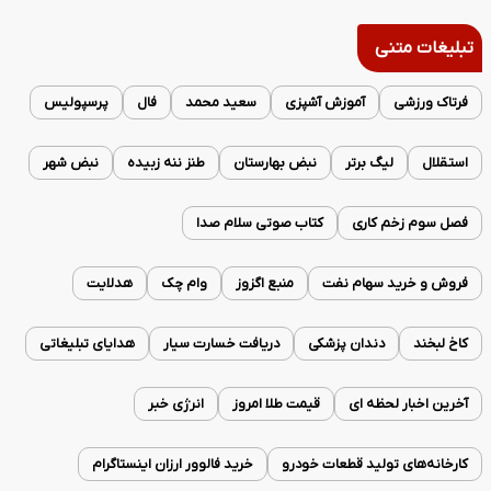
تبلیغات متنی
فرتاک ورزشی
آموزش آشپزی
سعید محمد
فال
پرسپولیس
استقلال
لیگ برتر
نبض بهارستان
طنز ننه زبیده
نبض شهر
فصل سوم زخم کاری
کتاب صوتی سلام صدا
فروش و خرید سهام نفت
منبع اگزوز
وام چک
هدلایت
کاخ لبخند
دندان پزشکی
دریافت خسارت سیار
هدایای تبلیغاتی
آخرین اخبار لحظه ای
قیمت طلا امروز
انرژی خبر
کارخانه‌های تولید قطعات خودرو
خرید فالوور ارزان اینستاگرام