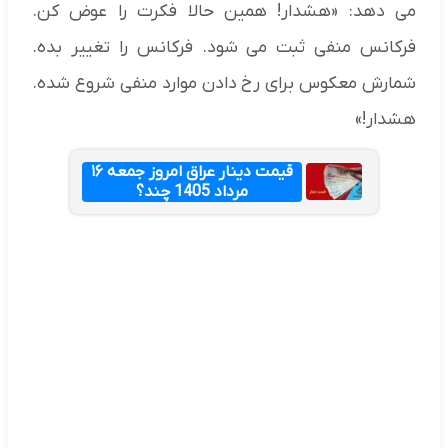
می دهد: «هشدار! همین حالا فکرت را عوض کن.
فرکانس منفی ثبت می شود. فرکانس را تغییر بده.
شمارش معکوس برای رخ دادن موارد منفی شروع شده.
هشدار!»
قیمت دینار عراق امروز جمعه ۱۶
مرداد 1405 چند؟