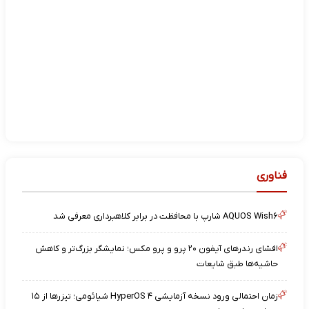
فناوری
AQUOS Wish۶ شارپ با محافظت در برابر کلاهبرداری معرفی شد
افشای رندرهای آیفون ۲۰ پرو و پرو مکس؛ نمایشگر بزرگ‌تر و کاهش
حاشیه‌ها طبق شایعات
زمان احتمالی ورود نسخه آزمایشی HyperOS ۴ شیائومی؛ تیزرها از ۱۵