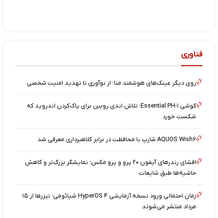
فناوری
روی دیگر عینک‌های هوشمند متا؛ از نوآوری تا تهدید امنیت شخصی
گوشی Essential PH-۱؛ تلاش اندی روبین برای پاک‌کردن اندروید که
شکست خورد
AQUOS Wish۶ شارپ با محافظت در برابر کلاهبرداری معرفی شد
افشای رندرهای آیفون ۲۰ پرو و پرو مکس؛ نمایشگر بزرگ‌تر و کاهش
حاشیه‌ها طبق شایعات
زمان احتمالی ورود نسخه آزمایشی HyperOS ۴ شیائومی؛ تیزرها از ۱۵
مرداد منتشر می‌شوند