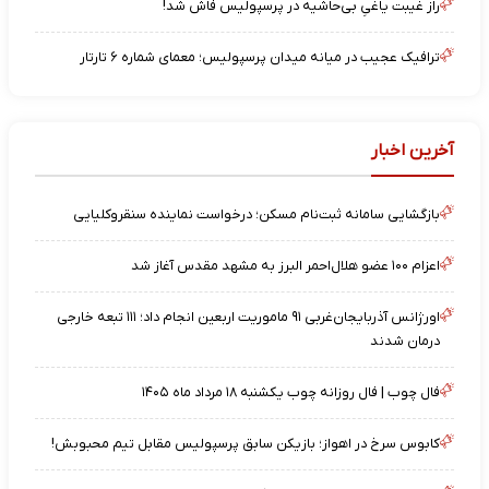
راز غیبت یاغیِ بی‌حاشیه در پرسپولیس فاش شد!
ترافیک عجیب در میانه میدان پرسپولیس؛ معمای شماره ۶ تارتار
آخرین اخبار
بازگشایی سامانه ثبت‌نام مسکن؛ درخواست نماینده سنقروکلیایی
اعزام ۱۰۰ عضو هلال‌احمر البرز به مشهد مقدس آغاز شد
اورژانس آذربایجان‌غربی ۹۱ ماموریت اربعین انجام داد؛ ۱۱۱ تبعه خارجی
درمان شدند
فال چوب | فال روزانه چوب یکشنبه ۱۸ مرداد ماه ۱۴۰۵
کابوس سرخ در اهواز؛ بازیکن سابق پرسپولیس مقابل تیم محبوبش!