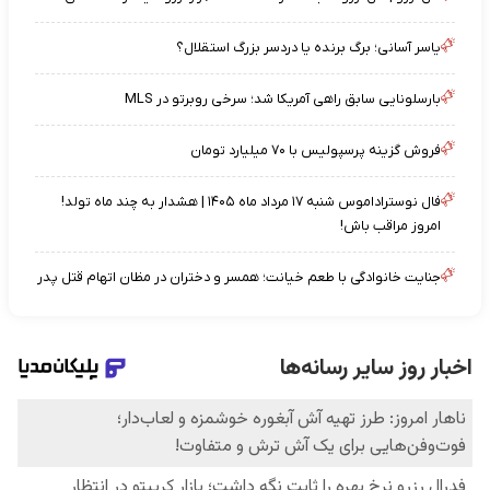
یاسر آسانی؛ برگ برنده یا دردسر بزرگ استقلال؟
بارسلونایی سابق راهی آمریکا شد؛ سرخی روبرتو در MLS
فروش گزینه پرسپولیس با ۷۰ میلیارد تومان
فال نوستراداموس شنبه ۱۷ مرداد ماه ۱۴۰۵ | هشدار به چند ماه تولد!
امروز مراقب باش!
جنایت خانوادگی با طعم خیانت؛ همسر و دختران در مظان اتهام قتل پدر