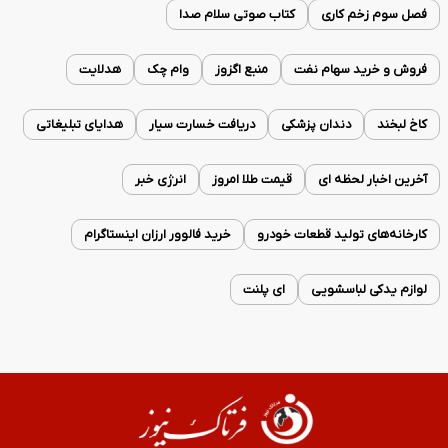
فصل سوم زخم کاری
کتاب صوتی سلام صدا
فروش و خرید سهام نفت
منبع اگزوز
وام چک
هدلایت
کاخ لبخند
دندان پزشکی
دریافت خسارت سیار
هدایای تبلیغاتی
آخرین اخبار لحظه ای
قیمت طلا امروز
انرژی خبر
کارخانه‌های تولید قطعات خودرو
خرید فالوور ارزان اینستاگرام
لوازم یدکی لباسشویی
ای پلنت