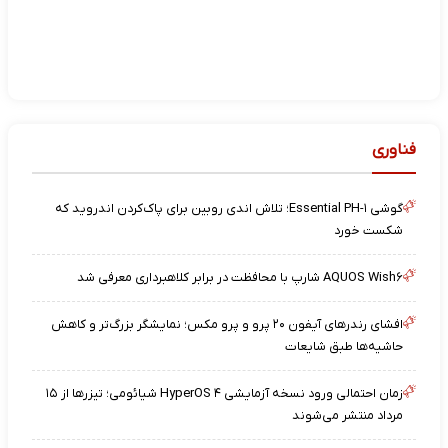
فناوری
گوشی Essential PH-۱؛ تلاش اندی روبین برای پاک‌کردن اندروید که
شکست خورد
AQUOS Wish۶ شارپ با محافظت در برابر کلاهبرداری معرفی شد
افشای رندرهای آیفون ۲۰ پرو و پرو مکس؛ نمایشگر بزرگ‌تر و کاهش
حاشیه‌ها طبق شایعات
زمان احتمالی ورود نسخه آزمایشی HyperOS ۴ شیائومی؛ تیزرها از ۱۵
مرداد منتشر می‌شوند