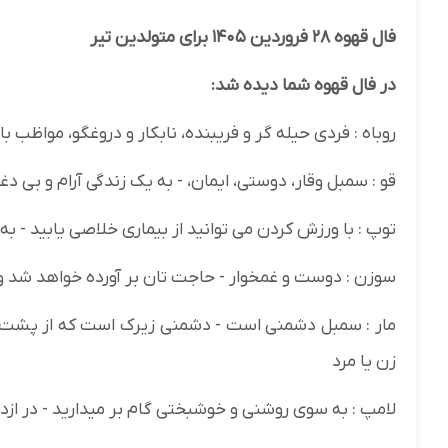
فال قهوه ۲۸ فروردین ۱۴۰۵ برای متولدین تیر
در فال قهوه شما دیده شد:
روباه : فردی حیله گر و فریبنده، نابکار و دروغگو، مواظب ب
قو : سمبل وقار، دوستی، ایمان، - به یک زندگی آرام و بی د
توپ : با ورزش کردن می توانید از بیماری خلاصی یابید - ب
سوزن : دوست و غمخوار - حاجت تان بر آورده خواهد شد و 
مار : سمبل دشمنی است - دشمنی زیرک است که از پشت به
زن یا مرد
لامپ : به سوی روشنی و خوشبختی گام بر میدارید - در ا