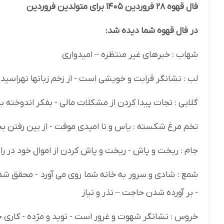
فال قهوه ۲۸ فروردین ۱۴۰۵ برای متولدین فروردین
در فال قهوه شما دیده شد:
شهاب : خبرهای غیر منتظره – امیدواری
لب : نشانگر قرابت و خویشی است - از زخم زبانها نهراسید -
گلابی : نجات پیدا کردن از مشکلات مالی - بفکر اندوخته ب
تخم مرغ شکسته : یاس و نا امیدی موقت - از بین رفتن بخ
جام : ریخت و پاش - ریخت و پاش کردن از اموال خود در 
شمع : شادی و سرور به خانه شما روی می آورد - محقق شدن
- بر آورده شدن حاجت – نذر و نیاز
خروس : نشانگر شهوت و غرور است - نوید و مژده - کاری خ