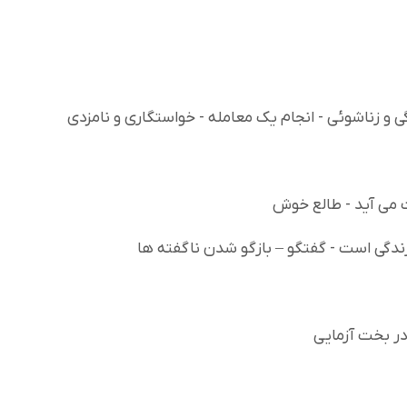
 و زناشوئی - انجام یک معامله - خواستگاری و نامزدی
ت می آید - طالع خوش
دگی است - گفتگو – بازگو شدن ناگفته ها
در بخت آزمایی