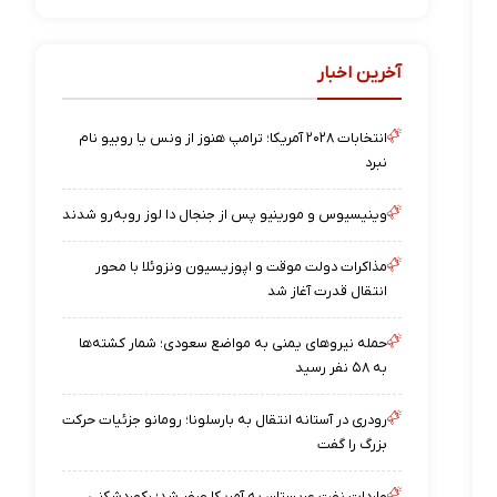
آخرین اخبار
انتخابات ۲۰۲۸ آمریکا؛ ترامپ هنوز از ونس یا روبیو نام
نبرد
وینیسیوس و مورینیو پس از جنجال دا لوز رو‌به‌رو شدند
مذاکرات دولت موقت و اپوزیسیون ونزوئلا با محور
انتقال قدرت آغاز شد
حمله نیروهای یمنی به مواضع سعودی؛ شمار کشته‌ها
به ۵۸ نفر رسید
رودری در آستانه انتقال به بارسلونا؛ رومانو جزئیات حرکت
بزرگ را گفت
واردات نفت عربستان به آمریکا صفر شد؛ رکوردشکنی