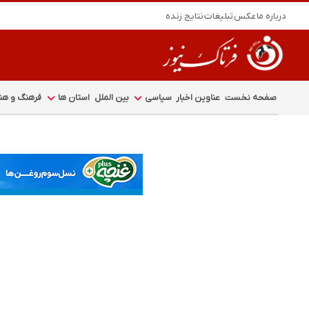
درباره ما
عکس
تبلیغات
نتایج زنده
صفحه نخست
عناوین اخبار
سیاسی
بین الملل
استان ها
فرهنگ و هنر