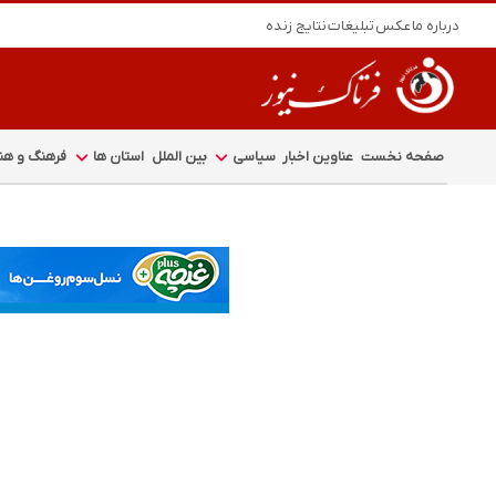
درباره ما
عکس
تبلیغات
نتایج زنده
صفحه نخست
عناوین اخبار
سیاسی
بین الملل
استان ها
فرهنگ و هنر