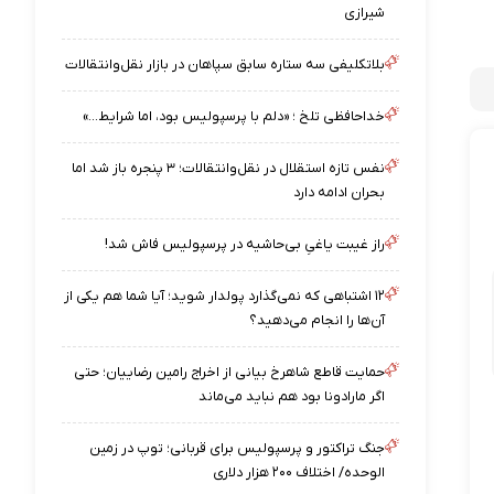
شیرازی
بلاتکلیفی سه ستاره سابق سپاهان در بازار نقل‌وانتقالات
خداحافظی تلخ ؛ «دلم با پرسپولیس بود، اما شرایط…»
نفس تازه استقلال در نقل‌وانتقالات؛ ۳ پنجره باز شد اما
بحران ادامه دارد
راز غیبت یاغیِ بی‌حاشیه در پرسپولیس فاش شد!
۱۲ اشتباهی که نمی‌گذارد پولدار شوید؛ آیا شما هم یکی از
آن‌ها را انجام می‌دهید؟
حمایت قاطع شاهرخ بیانی از اخراج رامین رضاییان؛ حتی
اگر مارادونا بود هم نباید می‌ماند
جنگ تراکتور و پرسپولیس برای قربانی؛ توپ در زمین
الوحده/ اختلاف ۲۰۰ هزار دلاری