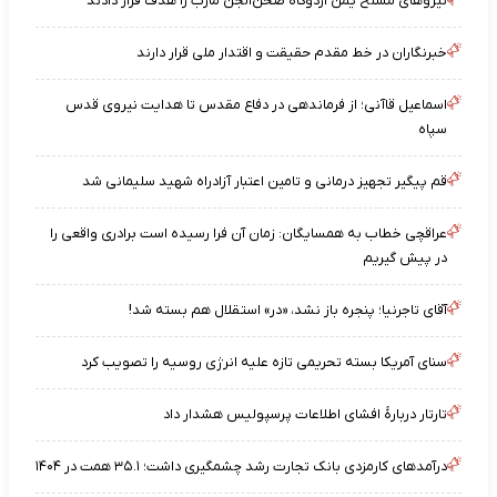
نیروهای مسلح یمن اردوگاه صحن‌الجن مأرب را هدف قرار دادند
خبرنگاران در خط مقدم حقیقت و اقتدار ملی قرار دارند
اسماعیل قاآنی؛ از فرماندهی در دفاع مقدس تا هدایت نیروی قدس
سپاه
قم پیگیر تجهیز درمانی و تامین اعتبار آزادراه شهید سلیمانی شد
عراقچی خطاب به همسایگان: زمان آن فرا رسیده است برادری واقعی را
در پیش گیریم
آقای تاجرنیا؛ پنجره باز نشد، «در» استقلال هم بسته شد!
سنای آمریکا بسته تحریمی تازه علیه انرژی روسیه را تصویب کرد
تارتار دربارهٔ افشای اطلاعات پرسپولیس هشدار داد
درآمدهای کارمزدی بانک تجارت رشد چشمگیری داشت؛ ۳۵.۱ همت در ۱۴۰۴