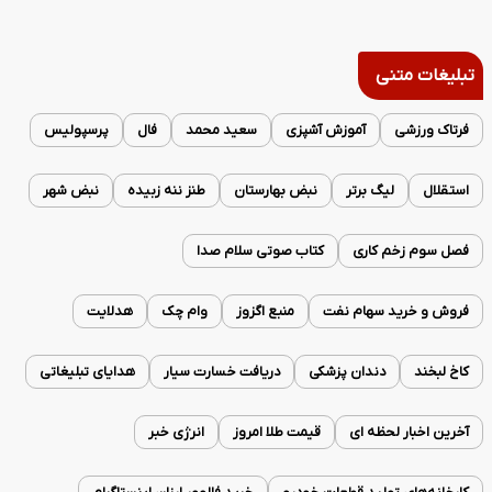
تبلیغات متنی
فرتاک ورزشی
آموزش آشپزی
سعید محمد
فال
پرسپولیس
استقلال
لیگ برتر
نبض بهارستان
طنز ننه زبیده
نبض شهر
فصل سوم زخم کاری
کتاب صوتی سلام صدا
فروش و خرید سهام نفت
منبع اگزوز
وام چک
هدلایت
کاخ لبخند
دندان پزشکی
دریافت خسارت سیار
هدایای تبلیغاتی
آخرین اخبار لحظه ای
قیمت طلا امروز
انرژی خبر