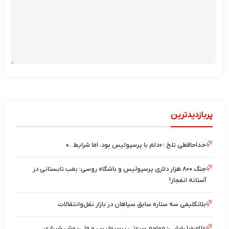
پربازدیدترین
خداحافظی تلخ ؛ «دلم با پرسپولیس بود، اما شرایط…»
جنگ ۸۰۰ هزار دلاری پرسپولیس و باشگاه روسی؛ بمب تابستانی در
آستانه انفجار!
بلاتکلیفی سه ستاره سابق سپاهان در بازار نقل‌وانتقالات
غلامرضا رضایی؛ مهاجم سرعتی پرسپولیس و ملی‌پوش شیرازی