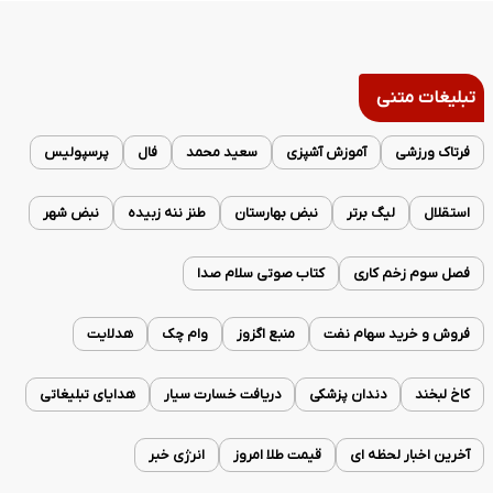
تبلیغات متنی
فرتاک ورزشی
آموزش آشپزی
سعید محمد
فال
پرسپولیس
استقلال
لیگ برتر
نبض بهارستان
طنز ننه زبیده
نبض شهر
فصل سوم زخم کاری
کتاب صوتی سلام صدا
فروش و خرید سهام نفت
منبع اگزوز
وام چک
هدلایت
کاخ لبخند
دندان پزشکی
دریافت خسارت سیار
هدایای تبلیغاتی
آخرین اخبار لحظه ای
قیمت طلا امروز
انرژی خبر