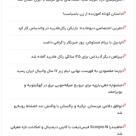
داستان کوتاه آموزنده از زن باسیاست!
تمرین اختصاصی دیومانده؛ بازیکن رئال‌مادرید در والدبباس کار کرد
اردبیل با پیام مسئولان، روز خبرنگار را گرامی داشت
پیراهن دیگر آدیداس برای ۱۲۵ سالگی رئال مادرید آماده شد
پارسا مقصودی به فهرست نهایی تیم زیر ۱۷ سال والیبال ایران رسید
جشنواره «هی‌یاری» برای ترویج صرفه‌جویی برق در کهگیلویه و
بویراحمد
توافق دفاعی عربستان، ترکیه و پاکستان با واکنش تند المشاط روبه‌رو
شد
ماهیندرا Scorpio-N فیس‌لیفت با کابین دیجیتال و امکانات تازه معرفی
شد