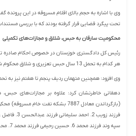
تحت پیگرد قضایی قرار گرفته بودند که با بررسی مستندات 
محکومیت سارقان به حبس، شلاق و مجازات‌های تکمیلی
رئیس کل دادگستری خوزستان در خصوص احکام صادره تصریح
هر کدام به تحمل 13 سال حبس تعزیری و شلاق محکوم شدند.
وی افزود: همچنین متهمان ردیف پنجم تا هفتم نیز به ت
دهقانی خاطرنشان کرد: علاوه بر مجازات‌های حبس، هر
سپه وند فرزند محمد 6. حسین رحیمی فرزند محمد 7. محسن طیبی فرزند چراغعلی