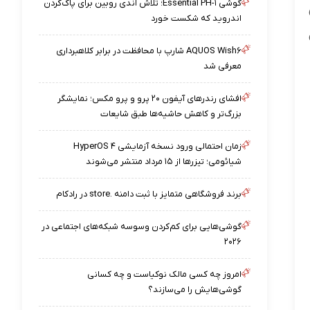
گوشی Essential PH-۱؛ تلاش اندی روبین برای پاک‌کردن
اندروید که شکست خورد
AQUOS Wish۶ شارپ با محافظت در برابر کلاهبرداری
معرفی شد
افشای رندرهای آیفون ۲۰ پرو و پرو مکس؛ نمایشگر
بزرگ‌تر و کاهش حاشیه‌ها طبق شایعات
زمان احتمالی ورود نسخه آزمایشی HyperOS ۴
شیائومی؛ تیزرها از ۱۵ مرداد منتشر می‌شوند
برند فروشگاهی متمایز با ثبت دامنه .store در رادکام
گوشی‌هایی برای کم‌کردن وسوسه شبکه‌های اجتماعی در
۲۰۲۶
امروز چه کسی مالک نوکیاست و چه کسانی
گوشی‌هایش را می‌سازند؟