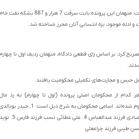
وی با اشاره به حجم بالای اقلام مسروقه در این پرونده گفت: متهمان این پرونده بابت سرقت 7 هزار و 887 بشکه نفت خا
و ادله موجود، بزه انتسابی آنان محرز شناخته شد.
 کرد: بر اساس رای قطعی دادگاه، متهمان ردیف اول تا چهارم
حمل حبس و مجازت‌های تکمیلی محکومیت یافتند.
 کدام از محکومان اصلی پرونده (اول تا چهارم) به رد مال
(بازگرداندن معادل 7887 بشکه نفت خام مسروقه) محکوم شده‌اند. اسامی محکومان به شرح ذیل است: 1. حیدر بوبالد
فرزند زویب 2. احمد سلیمانی فرزند عبدالحسن 3. فاضل عبادی فرزند عبدالعباس 4. علی عطائی نسب فرزند فارس 5. 