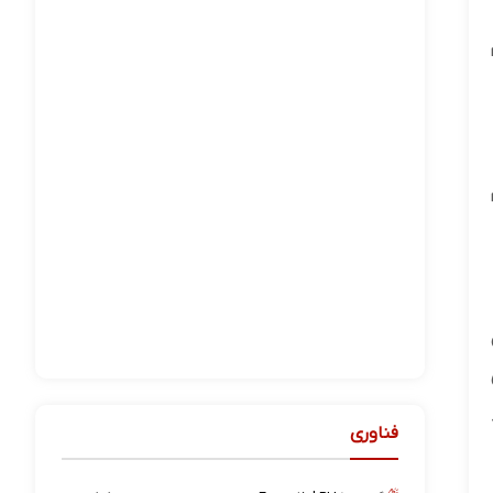
م
ی
نوید
فناوری