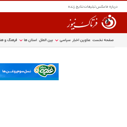
درباره ما
عکس
تبلیغات
نتایج زنده
صفحه نخست
عناوین اخبار
سیاسی
بین الملل
استان ها
فرهنگ و هنر