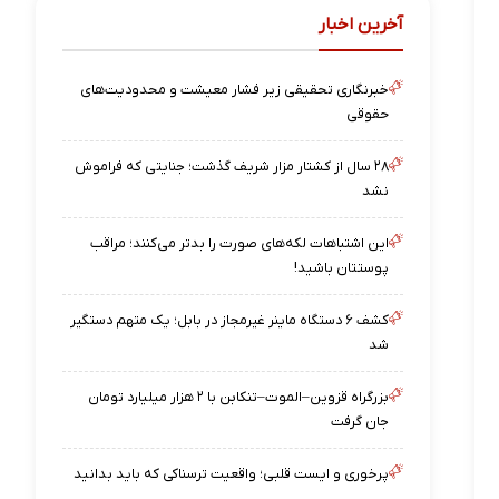
آخرین اخبار
خبرنگاری تحقیقی زیر فشار معیشت و محدودیت‌های
حقوقی
۲۸ سال از کشتار مزار شریف گذشت؛ جنایتی که فراموش
نشد
این اشتباهات لکه‌های صورت را بدتر می‌کنند؛ مراقب
پوستتان باشید!
کشف ۶ دستگاه ماینر غیرمجاز در بابل؛ یک متهم دستگیر
شد
بزرگراه قزوین–الموت–تنکابن با ۲ هزار میلیارد تومان
جان گرفت
پرخوری و ایست قلبی؛ واقعیت ترسناکی که باید بدانید