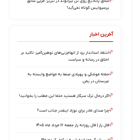
شلاق پانادیچ روی تن بیرانوند در تبریز؛ مربی سابق
پرسپولیس کوتاه نمی‌آید!
آخرین اخبار
انتقاد استاندار یزد از اتهام‌زنی‌های توهین‌آمیز؛ تاکید بر
اخلاق در رسانه و سیاست
حمله موشکی و پهپادی صنعا به مواضع وابسته به
عربستان در یمن
اگر درحال ترک سیگار هستید حتما این مطلب را بخوانید!
چرا صدای مادر برای نوزاد اینقدر جذاب است؟
فال راز | فال روزانه راز جمعه ۱۶ مرداد ماه ۱۴۰۵
این بازیگر معتقده شبیه نیکول کیدمنه!!!