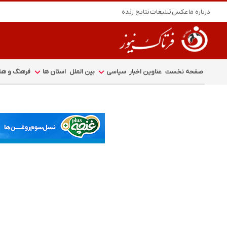
درباره ما
عکس
تبلیغات
نتایج زنده
صفحه نخست
عناوین اخبار
سیاسی
بین الملل
استان ها
فرهنگ و هنر