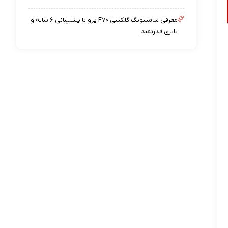
معرفی سامسونگ گلکسی F۷۰ پرو با پشتیبانی ۶ ساله و
باتری قدرتمند