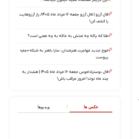
فال آرزو | فال آرزو جمعه ۱۶ مرداد ماه ۱۴۰۵/ راز آرزوهایت
را کشف کن!
طلا که پاکه چه منتش به خاکه به چه معنی است؟
موج جدید مهاجرت هنرمندان؛ سارا باهنر به شبکه «جم»
پیوست
فال نوستراداموس جمعه ۱۶ مرداد ماه ۱۴۰۵ | هشدار به
چند ماه تولد! امروز مراقب باش!
عکس ها
ویدیوها