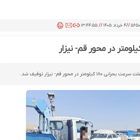
۵۶۵
//
۴ خرداد ۱۴۰۵
//
۱۳:۴۴:۵۵
 محور قم- نیزار توقیف شد.