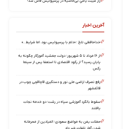
راز غیبت یاغیِ بی‌حاشیه در پرسپولیس فاش شد!
آخرین اخبار
خداحافظی تلخ ؛ «دلم با پرسپولیس بود، اما شرایط…»
از ۱۶ مرداد تا ۵ شهریور؛ دولت جمشید آموزگار چگونه به
پایان رسید؟ از رکود اقتصادی تا استعفا پس از سینما
رکس
رفع تصرف اراضی ملی نور و دستگیری قاچاقچی چوب در
قائمشهر
سقوط بالگرد آموزشی سپاه در رشت؛ دو خدمه نجات
یافتند
حملات یمن به مواضع سعودی؛ المیادین از محرمانه
شدن آمار تلفات خبر داد