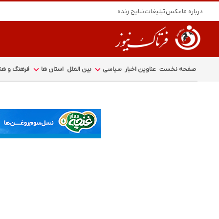
درباره ما
عکس
تبلیغات
نتایج زنده
صفحه نخست
عناوین اخبار
سیاسی
بین الملل
استان ها
فرهنگ و هنر