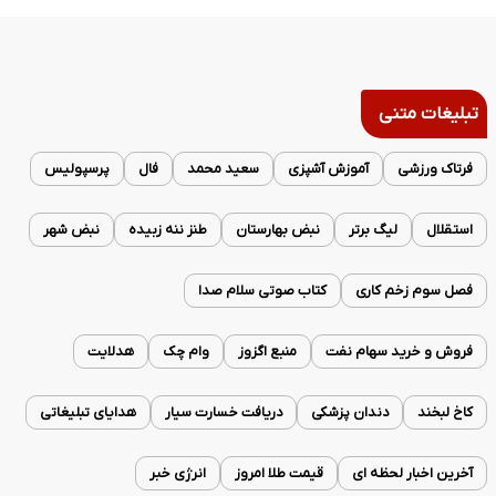
تبلیغات متنی
فرتاک ورزشی
آموزش آشپزی
سعید محمد
فال
پرسپولیس
استقلال
لیگ برتر
نبض بهارستان
طنز ننه زبیده
نبض شهر
فصل سوم زخم کاری
کتاب صوتی سلام صدا
فروش و خرید سهام نفت
منبع اگزوز
وام چک
هدلایت
کاخ لبخند
دندان پزشکی
دریافت خسارت سیار
هدایای تبلیغاتی
آخرین اخبار لحظه ای
قیمت طلا امروز
انرژی خبر