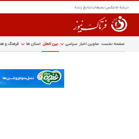
درباره ما
عکس
تبلیغات
نتایج زنده
صفحه نخست
عناوین اخبار
سیاسی
بین الملل
استان ها
فرهنگ و هنر