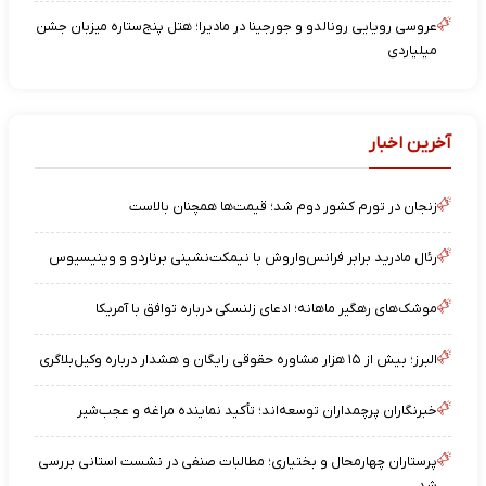
عروسی رویایی رونالدو و جورجینا در مادیرا؛ هتل پنج‌ستاره میزبان جشن
میلیاردی
آخرین اخبار
زنجان در تورم کشور دوم شد؛ قیمت‌ها همچنان بالاست
رئال مادرید برابر فرانس‌واروش با نیمکت‌نشینی برناردو و وینیسیوس
موشک‌های رهگیر ماهانه؛ ادعای زلنسکی درباره توافق با آمریکا
البرز؛ بیش از ۱۵ هزار مشاوره حقوقی رایگان و هشدار درباره وکیل‌بلاگری
خبرنگاران پرچمداران توسعه‌اند؛ تأکید نماینده مراغه و عجب‌شیر
پرستاران چهارمحال و بختیاری؛ مطالبات صنفی در نشست استانی بررسی
شد