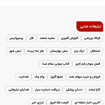
تبلیغات متنی
فرتاک ورزشی
آموزش آشپزی
سعید محمد
فال
پرسپولیس
استقلال
لیگ برتر
نبض بهارستان
طنز ننه زبیده
نبض شهر
فصل سوم زخم کاری
کتاب صوتی سلام صدا
فروش و خرید سهام نفت
منبع اگزوز
وام چک
هدلایت
کاخ لبخند
دندان پزشکی
دریافت خسارت سیار
هدایای تبلیغاتی
آخرین اخبار لحظه ای
قیمت طلا امروز
انرژی خبر