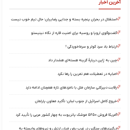
آخرین اخبار
استقلال در بحران پنجره بسته و جدایی رضاییان؛ حال تیم خوب نیست
گفت‌وگوی اروپا و روسیه برای امنیت قاره از نگاه نینیستو
ارتباط باد سرد کولر و سرماخوردگی !
چین به ژاپن دربارهٔ گزینه هسته‌ای هشدار داد
امباپه در تعطیلات هم تمرین را رها نکرد
رقابت دبیرکلی سازمان ملل با نامزدهای تازه همچنان ادامه دارد
خروج کامل اسرائیل از جنوب لبنان؛ تأکید معاون پارلمان
آمریکا فروش ۵۲۵۰ موشک پاتریوت به چهار کشور عربی را تأیید کرد
درگیری‌های سنگین در غرب یمن میان ارتش و نیروهای وابسته به