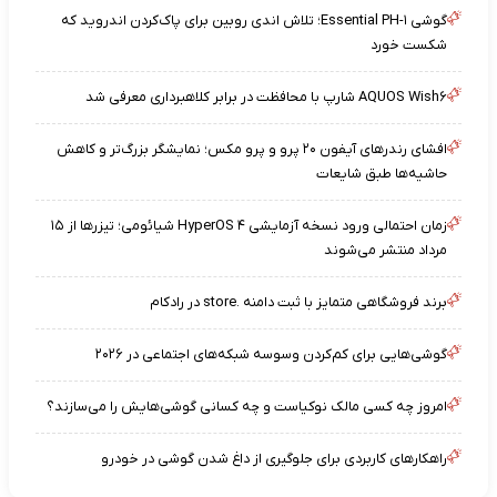
گوشی Essential PH-۱؛ تلاش اندی روبین برای پاک‌کردن اندروید که
شکست خورد
AQUOS Wish۶ شارپ با محافظت در برابر کلاهبرداری معرفی شد
افشای رندرهای آیفون ۲۰ پرو و پرو مکس؛ نمایشگر بزرگ‌تر و کاهش
حاشیه‌ها طبق شایعات
زمان احتمالی ورود نسخه آزمایشی HyperOS ۴ شیائومی؛ تیزرها از ۱۵
مرداد منتشر می‌شوند
برند فروشگاهی متمایز با ثبت دامنه .store در رادکام
گوشی‌هایی برای کم‌کردن وسوسه شبکه‌های اجتماعی در ۲۰۲۶
امروز چه کسی مالک نوکیاست و چه کسانی گوشی‌هایش را می‌سازند؟
راهکارهای کاربردی برای جلوگیری از داغ شدن گوشی در خودرو