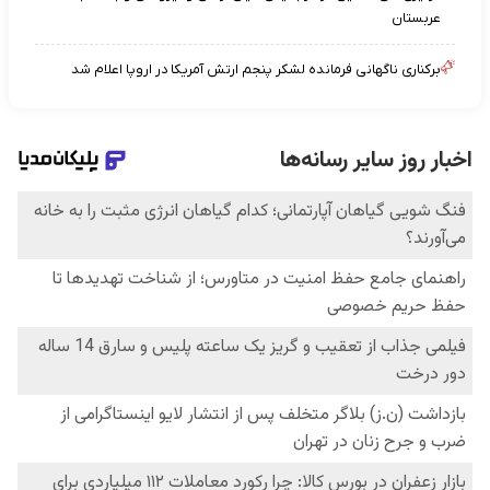
عربستان
برکناری ناگهانی فرمانده لشکر پنجم ارتش آمریکا در اروپا اعلام شد