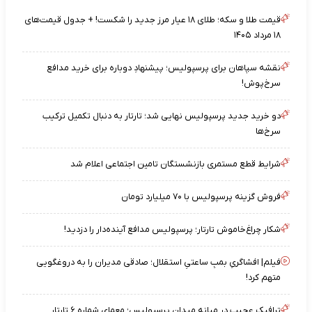
قیمت طلا و سکه؛ طلای ۱۸ عیار مرز جدید را شکست! + جدول قیمت‌های
۱۸ مرداد ۱۴۰۵
نقشه‌ سپاهان برای پرسپولیس؛ پیشنهادِ دوباره برای خرید مدافع
سرخ‌پوش!
دو خرید جدید پرسپولیس نهایی شد؛ تارتار به دنبال تکمیل ترکیب
سرخ‌ها
شرایط قطع مستمری بازنشستگان تامین اجتماعی اعلام شد
فروش گزینه پرسپولیس با ۷۰ میلیارد تومان
شکار چراغ‌خاموش تارتار؛ پرسپولیس مدافع آینده‌دار را دزدید!
فیلم| افشاگریِ بمبِ ساعتیِ استقلال؛ صادقی مدیران را به دروغگویی
متهم کرد!
ترافیک عجیب در میانه میدان پرسپولیس؛ معمای شماره ۶ تارتار