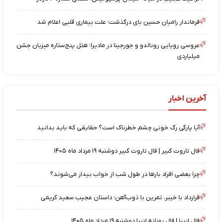
فرماندار رامیان حسین بای درگذشت؛ علت بیماری قلبی اعلام شد
عروسی رویایی رونالدو و جورجینا در مادیرا؛ هتل پنج‌ستاره میزبان جشن
میلیاردی
آخرین اخبار
آیا پارگی رگ خونی چشم خطرناک است؟ حقایقی که باید بدانید
فال تاروت کبیر | فال تاروت کبیر دوشنبه ۱۹ مرداد ماه ۱۴۰۵
چرا بعضی افراد بارها در طول شب از خواب بیدار می‌شوند؟
قرارداد با خیبر، تمرین با ذوب‌آهن؛ داستان عجیب سعید کریمی
فال انبیا | فال روزانه انبیا دوشنبه ۱۹ مرداد ماه ۱۴۰۵