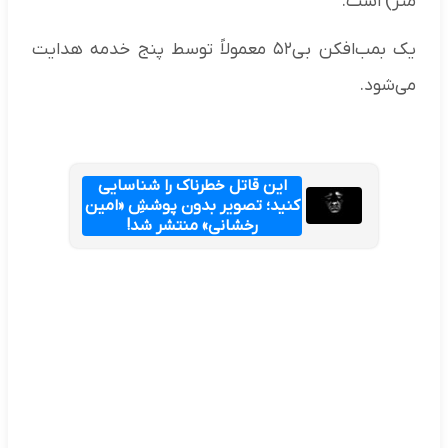
متر) است.
یک بمب‌افکن بی۵۲ معمولاً توسط پنج خدمه هدایت
می‌شود.
این قاتل خطرناک را شناسایی
کنید؛ تصویر بدون پوششِ «امین
رخشانی» منتشر شد!