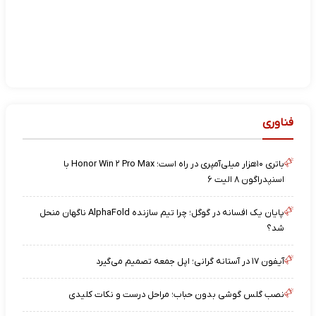
فناوری
باتری ۱۰هزار میلی‌آمپری در راه است؛ Honor Win ۲ Pro Max با
اسنپدراگون ۸ الیت ۶
پایان یک افسانه در گوگل؛ چرا تیم سازنده AlphaFold ناگهان منحل
شد؟
آیفون ۱۷ در آستانه گرانی؛ اپل جمعه تصمیم می‌گیرد
نصب گلس گوشی بدون حباب؛ مراحل درست و نکات کلیدی