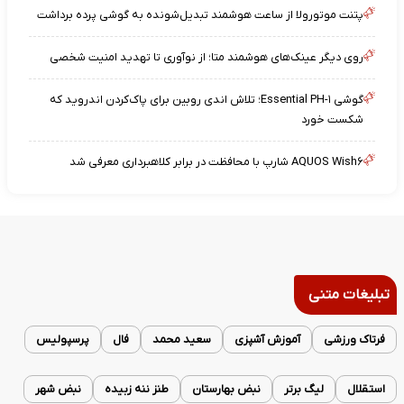
پتنت موتورولا از ساعت هوشمند تبدیل‌شونده به گوشی پرده برداشت
روی دیگر عینک‌های هوشمند متا؛ از نوآوری تا تهدید امنیت شخصی
گوشی Essential PH-۱؛ تلاش اندی روبین برای پاک‌کردن اندروید که
شکست خورد
AQUOS Wish۶ شارپ با محافظت در برابر کلاهبرداری معرفی شد
تبلیغات متنی
فرتاک ورزشی
آموزش آشپزی
سعید محمد
فال
پرسپولیس
استقلال
لیگ برتر
نبض بهارستان
طنز ننه زبیده
نبض شهر