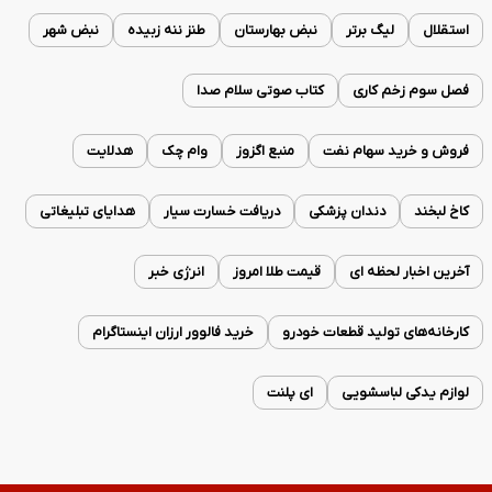
استقلال
لیگ برتر
نبض بهارستان
طنز ننه زبیده
نبض شهر
فصل سوم زخم کاری
کتاب صوتی سلام صدا
فروش و خرید سهام نفت
منبع اگزوز
وام چک
هدلایت
کاخ لبخند
دندان پزشکی
دریافت خسارت سیار
هدایای تبلیغاتی
آخرین اخبار لحظه ای
قیمت طلا امروز
انرژی خبر
کارخانه‌های تولید قطعات خودرو
خرید فالوور ارزان اینستاگرام
لوازم یدکی لباسشویی
ای پلنت