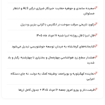
سعیده ساعدی و جوهره حمایت؛ خبرنگار شیرازی درگیر ALS و انتظار
مسئولان
رکورد تاریخی سرقت سوخت در انگلیس با گرانی بنزین و دیزل
فال انبیا | فال روزانه انبیا شنبه ۱۷ مرداد ماه ۱۴۰۵
کتابخانه‌های کرمانشاه به میدان توسعه خوشنویسی تبدیل می‌شود
هشدار سطح زرد هواشناسی چهارمحال و بختیاری تا چهارشنبه؛ رگبار و باد
شدید
نماینده کهگیلویه و بویراحمد؛ وظیفه کمک به دولت، نه جای دستگاه
اجرایی
قیمت دلار و یورو امروز جمعه ۱۶ مرداد ۱۴۰۵ + جدول کامل ارزها