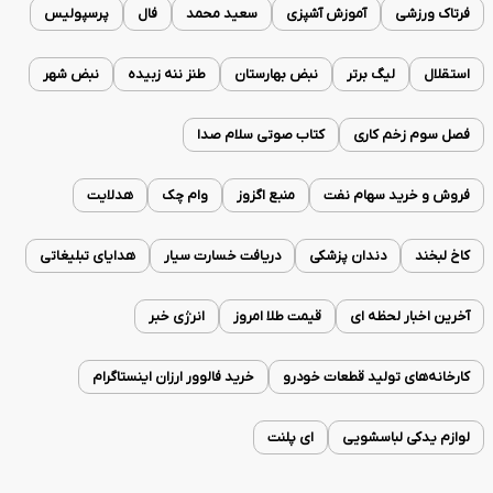
فرتاک ورزشی
آموزش آشپزی
سعید محمد
فال
پرسپولیس
استقلال
لیگ برتر
نبض بهارستان
طنز ننه زبیده
نبض شهر
فصل سوم زخم کاری
کتاب صوتی سلام صدا
فروش و خرید سهام نفت
منبع اگزوز
وام چک
هدلایت
کاخ لبخند
دندان پزشکی
دریافت خسارت سیار
هدایای تبلیغاتی
آخرین اخبار لحظه ای
قیمت طلا امروز
انرژی خبر
کارخانه‌های تولید قطعات خودرو
خرید فالوور ارزان اینستاگرام
لوازم یدکی لباسشویی
ای پلنت