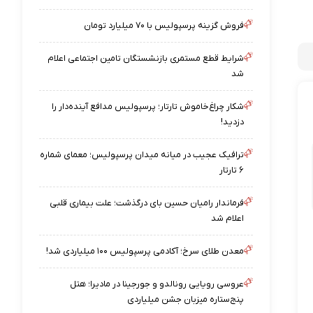
فروش گزینه پرسپولیس با ۷۰ میلیارد تومان
شرایط قطع مستمری بازنشستگان تامین اجتماعی اعلام
شد
شکار چراغ‌خاموش تارتار؛ پرسپولیس مدافع آینده‌دار را
دزدید!
ترافیک عجیب در میانه میدان پرسپولیس؛ معمای شماره
۶ تارتار
فرماندار رامیان حسین بای درگذشت؛ علت بیماری قلبی
اعلام شد
معدن طلای سرخ؛ آکادمی پرسپولیس ۱۰۰ میلیاردی شد!
عروسی رویایی رونالدو و جورجینا در مادیرا؛ هتل
پنج‌ستاره میزبان جشن میلیاردی