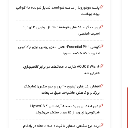
پتنت موتورولا از ساعت هوشمند تبدیل‌شونده به گوشی
پرده برداشت
روی دیگر عینک‌های هوشمند متا؛ از نوآوری تا تهدید
امنیت شخصی
گوشی Essential PH-۱؛ تلاش اندی روبین برای پاک‌کردن
اندروید که شکست خورد
AQUOS Wish۶ شارپ با محافظت در برابر کلاهبرداری
معرفی شد
افشای رندرهای آیفون ۲۰ پرو و پرو مکس؛ نمایشگر
بزرگ‌تر و کاهش حاشیه‌ها طبق شایعات
زمان احتمالی ورود نسخه آزمایشی HyperOS ۴
شیائومی؛ تیزرها از ۱۵ مرداد منتشر می‌شوند
برند فروشگاهی متمایز با ثبت دامنه .store در رادکام