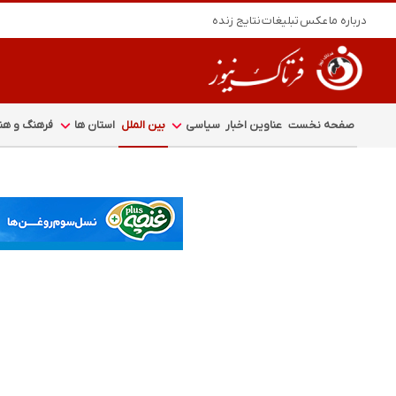
درباره ما
عکس
تبلیغات
نتایج زنده
صفحه نخست
عناوین اخبار
سیاسی
بین الملل
استان ها
فرهنگ و هنر