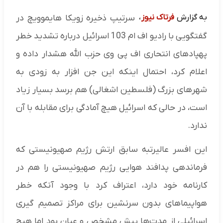
به گزارش
فرتاک نیوز
،
سرتیپ ذخیره زویکا هایموویچ در
گفتگویی با رادیو اف ام 103 اسرائیل درباره تشدید خطر
پهپادهای انتحاری اف پی وی حزب الله هشدار داده و
اعلام کرد، احتمال اینکه این جن افزار به زودی به
شهرهای بزرگ (فلسطین اشغالی) هم برسد بسیار زیاد
است، در حالی که اسرائیل هیچ آمادگی برای مقابله با آن
ندارد.
این افسر عالیرتبه سابق ارتش رژیم صهیونیستی که
فرماندهی پدافند هوایی رژیم صهیونیستی را هم در
کارنامه خود دارد، اعتراف کرد با وجود آنکه خطر
هواپیماهای بدون سرنشین برای مراکز تصمیم گیری
اسرائیلی از مدت‌ها پیش مشخص و عیان بود اما هیچ