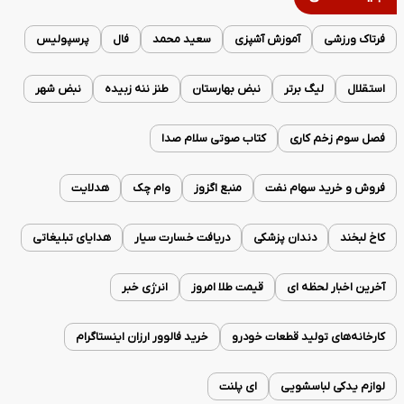
فرتاک ورزشی
آموزش آشپزی
سعید محمد
فال
پرسپولیس
استقلال
لیگ برتر
نبض بهارستان
طنز ننه زبیده
نبض شهر
فصل سوم زخم کاری
کتاب صوتی سلام صدا
فروش و خرید سهام نفت
منبع اگزوز
وام چک
هدلایت
کاخ لبخند
دندان پزشکی
دریافت خسارت سیار
هدایای تبلیغاتی
آخرین اخبار لحظه ای
قیمت طلا امروز
انرژی خبر
کارخانه‌های تولید قطعات خودرو
خرید فالوور ارزان اینستاگرام
لوازم یدکی لباسشویی
ای پلنت