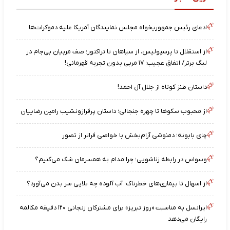
ادعای رئیس جمهوریخواه مجلس نمایندگان آمریکا علیه دموکرات‌ها
از استقلال تا پرسپولیس، از سپاهان تا تراکتور؛ صف مربیان بی‌جام در
لیگ برتر/ اتفاق عجیب؛ ۱۷ مربی بدون تجربه قهرمانی!
داستان طنز کوتاه از جلال آل احمد!
از محبوب سکوها تا چهره جنجالی؛ داستان پرفرازونشیب رامین رضاییان
چای بابونه؛ دمنوشی آرام‌بخش با خواصی فراتر از تصور
وسواس در رابطه زناشویی؛ چرا مدام به همسرمان شک می‌کنیم؟
از اسهال تا بیماری‌های خطرناک؛ آب آلوده چه بلایی سر بدن می‌آورد؟
ایرانسل به مناسبت «روز تبریز» برای مشترکان زنجانی ۱۲۰ دقیقه مکالمه
رایگان می‌دهد