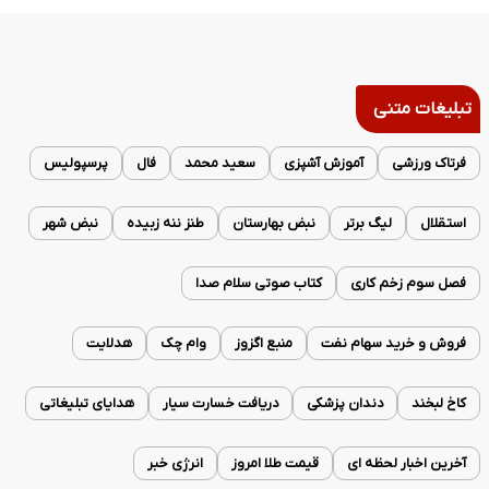
تبلیغات متنی
فرتاک ورزشی
آموزش آشپزی
سعید محمد
فال
پرسپولیس
استقلال
لیگ برتر
نبض بهارستان
طنز ننه زبیده
نبض شهر
فصل سوم زخم کاری
کتاب صوتی سلام صدا
فروش و خرید سهام نفت
منبع اگزوز
وام چک
هدلایت
کاخ لبخند
دندان پزشکی
دریافت خسارت سیار
هدایای تبلیغاتی
آخرین اخبار لحظه ای
قیمت طلا امروز
انرژی خبر