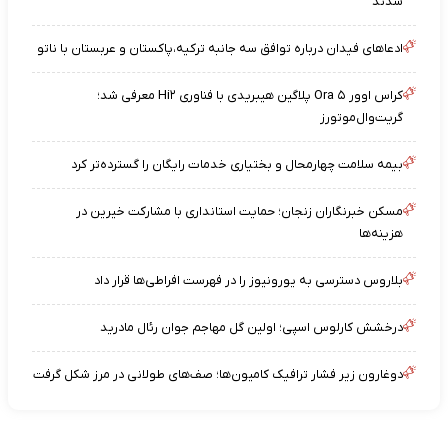
شدند
ادعاهای فیدان درباره توافق سه جانبه ترکیه،پاکستان و عربستان با ناتو
کراس اوور Ora ۵ پلاگین هیبریدی با فناوری Hi۲ معرفی شد؛
گریت‌وال‌موتورز
بیمه سلامت چهارمحال‌ و بختیاری خدمات رایگان را گسترده‌تر کرد
مسکن خبرنگاران زنجان؛ حمایت استانداری با مشارکت خیرین در
هزینه‌ها
بلاروس دسترسی به یورونیوز را در فهرست افراطی‌ها قرار داد
درخشش کارلوس اسپی؛ اولین گل مهاجم جوان رئال مادرید
دوغارون زیر فشار ترافیک کامیون‌ها؛ صف‌های طولانی در مرز شکل گرفت