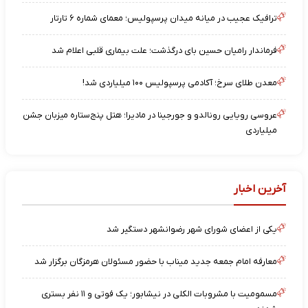
ترافیک عجیب در میانه میدان پرسپولیس؛ معمای شماره ۶ تارتار
فرماندار رامیان حسین بای درگذشت؛ علت بیماری قلبی اعلام شد
معدن طلای سرخ؛ آکادمی پرسپولیس ۱۰۰ میلیاردی شد!
عروسی رویایی رونالدو و جورجینا در مادیرا؛ هتل پنج‌ستاره میزبان جشن
میلیاردی
آخرین اخبار
یکی از اعضای شورای شهر رضوانشهر دستگیر شد
معارفه امام جمعه جدید میناب با حضور مسئولان هرمزگان برگزار شد
مسمومیت با مشروبات الکلی در نیشابور؛ یک فوتی و ۱۱ نفر بستری