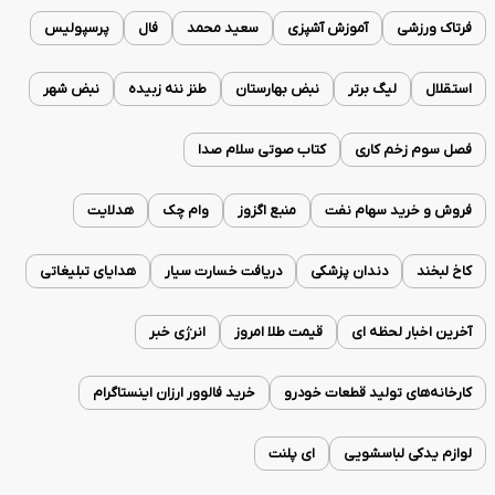
فرتاک ورزشی
آموزش آشپزی
سعید محمد
فال
پرسپولیس
استقلال
لیگ برتر
نبض بهارستان
طنز ننه زبیده
نبض شهر
فصل سوم زخم کاری
کتاب صوتی سلام صدا
فروش و خرید سهام نفت
منبع اگزوز
وام چک
هدلایت
کاخ لبخند
دندان پزشکی
دریافت خسارت سیار
هدایای تبلیغاتی
آخرین اخبار لحظه ای
قیمت طلا امروز
انرژی خبر
کارخانه‌های تولید قطعات خودرو
خرید فالوور ارزان اینستاگرام
لوازم یدکی لباسشویی
ای پلنت