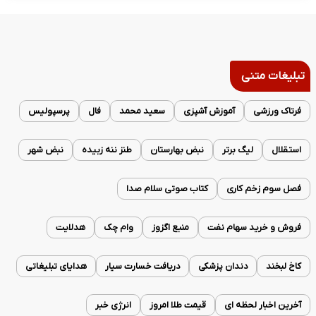
تبلیغات متنی
فرتاک ورزشی
آموزش آشپزی
سعید محمد
فال
پرسپولیس
استقلال
لیگ برتر
نبض بهارستان
طنز ننه زبیده
نبض شهر
فصل سوم زخم کاری
کتاب صوتی سلام صدا
فروش و خرید سهام نفت
منبع اگزوز
وام چک
هدلایت
کاخ لبخند
دندان پزشکی
دریافت خسارت سیار
هدایای تبلیغاتی
آخرین اخبار لحظه ای
قیمت طلا امروز
انرژی خبر