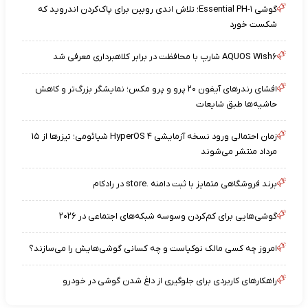
گوشی Essential PH-۱؛ تلاش اندی روبین برای پاک‌کردن اندروید که
شکست خورد
AQUOS Wish۶ شارپ با محافظت در برابر کلاهبرداری معرفی شد
افشای رندرهای آیفون ۲۰ پرو و پرو مکس؛ نمایشگر بزرگ‌تر و کاهش
حاشیه‌ها طبق شایعات
زمان احتمالی ورود نسخه آزمایشی HyperOS ۴ شیائومی؛ تیزرها از ۱۵
مرداد منتشر می‌شوند
برند فروشگاهی متمایز با ثبت دامنه .store در رادکام
گوشی‌هایی برای کم‌کردن وسوسه شبکه‌های اجتماعی در ۲۰۲۶
امروز چه کسی مالک نوکیاست و چه کسانی گوشی‌هایش را می‌سازند؟
راهکارهای کاربردی برای جلوگیری از داغ شدن گوشی در خودرو