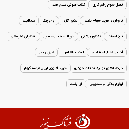
فصل سوم زخم کاری
کتاب صوتی سلام صدا
فروش و خرید سهام نفت
منبع اگزوز
وام چک
هدلایت
کاخ لبخند
دندان پزشکی
دریافت خسارت سیار
هدایای تبلیغاتی
آخرین اخبار لحظه ای
قیمت طلا امروز
انرژی خبر
کارخانه‌های تولید قطعات خودرو
خرید فالوور ارزان اینستاگرام
لوازم یدکی لباسشویی
ای پلنت