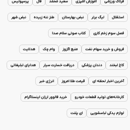
فرتاک ورزشی
آموزش آشپزی
سعید محمد
فال
پرسپولیس
استقلال
لیگ برتر
نبض بهارستان
طنز ننه زبیده
نبض شهر
فصل سوم زخم کاری
کتاب صوتی سلام صدا
فروش و خرید سهام نفت
منبع اگزوز
وام چک
هدلایت
کاخ لبخند
دندان پزشکی
دریافت خسارت سیار
هدایای تبلیغاتی
آخرین اخبار لحظه ای
قیمت طلا امروز
انرژی خبر
کارخانه‌های تولید قطعات خودرو
خرید فالوور ارزان اینستاگرام
لوازم یدکی لباسشویی
ای پلنت