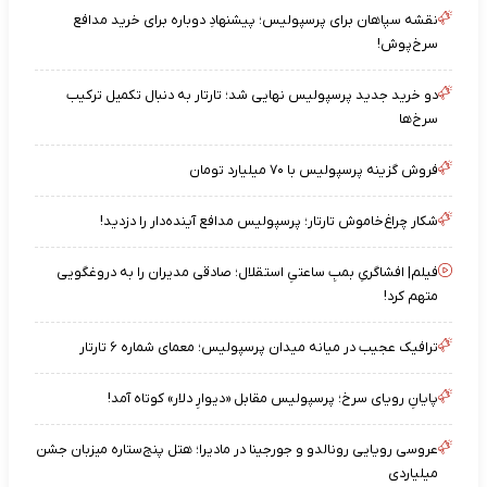
نقشه‌ سپاهان برای پرسپولیس؛ پیشنهادِ دوباره برای خرید مدافع
سرخ‌پوش!
دو خرید جدید پرسپولیس نهایی شد؛ تارتار به دنبال تکمیل ترکیب
سرخ‌ها
فروش گزینه پرسپولیس با ۷۰ میلیارد تومان
شکار چراغ‌خاموش تارتار؛ پرسپولیس مدافع آینده‌دار را دزدید!
فیلم| افشاگریِ بمبِ ساعتیِ استقلال؛ صادقی مدیران را به دروغگویی
متهم کرد!
ترافیک عجیب در میانه میدان پرسپولیس؛ معمای شماره ۶ تارتار
پایانِ رویای سرخ؛ پرسپولیس مقابل «دیوارِ دلار» کوتاه آمد!
عروسی رویایی رونالدو و جورجینا در مادیرا؛ هتل پنج‌ستاره میزبان جشن
میلیاردی