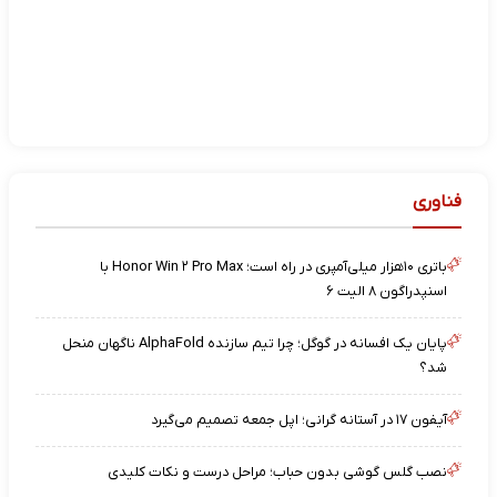
فناوری
باتری ۱۰هزار میلی‌آمپری در راه است؛ Honor Win ۲ Pro Max با
اسنپدراگون ۸ الیت ۶
پایان یک افسانه در گوگل؛ چرا تیم سازنده AlphaFold ناگهان منحل
شد؟
آیفون ۱۷ در آستانه گرانی؛ اپل جمعه تصمیم می‌گیرد
نصب گلس گوشی بدون حباب؛ مراحل درست و نکات کلیدی