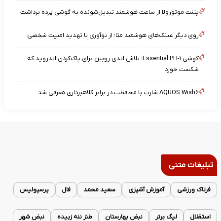
پتنت موتورولا از ساعت هوشمند تبدیل‌شونده به گوشی پرده برداشت
روی دیگر عینک‌های هوشمند متا؛ از نوآوری تا تهدید امنیت شخصی
گوشی Essential PH-۱؛ تلاش اندی روبین برای پاک‌کردن اندروید که
شکست خورد
AQUOS Wish۶ شارپ با محافظت در برابر کلاهبرداری معرفی شد
تبلیغات متنی
فرتاک ورزشی
آموزش آشپزی
سعید محمد
فال
پرسپولیس
استقلال
لیگ برتر
نبض بهارستان
طنز ننه زبیده
نبض شهر