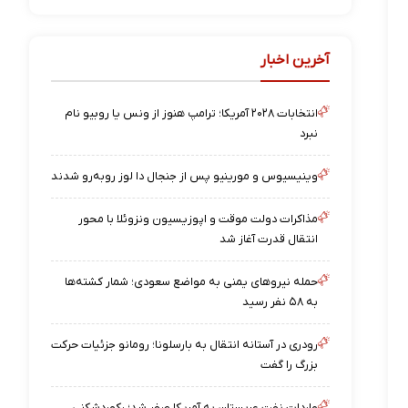
آخرین اخبار
انتخابات ۲۰۲۸ آمریکا؛ ترامپ هنوز از ونس یا روبیو نام
نبرد
وینیسیوس و مورینیو پس از جنجال دا لوز رو‌به‌رو شدند
مذاکرات دولت موقت و اپوزیسیون ونزوئلا با محور
انتقال قدرت آغاز شد
حمله نیروهای یمنی به مواضع سعودی؛ شمار کشته‌ها
به ۵۸ نفر رسید
رودری در آستانه انتقال به بارسلونا؛ رومانو جزئیات حرکت
بزرگ را گفت
واردات نفت عربستان به آمریکا صفر شد؛ رکوردشکنی