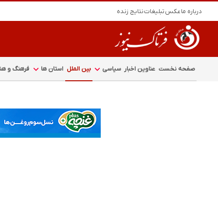
درباره ما
عکس
تبلیغات
نتایج زنده
صفحه نخست
عناوین اخبار
سیاسی
بین الملل
استان ها
فرهنگ و هنر