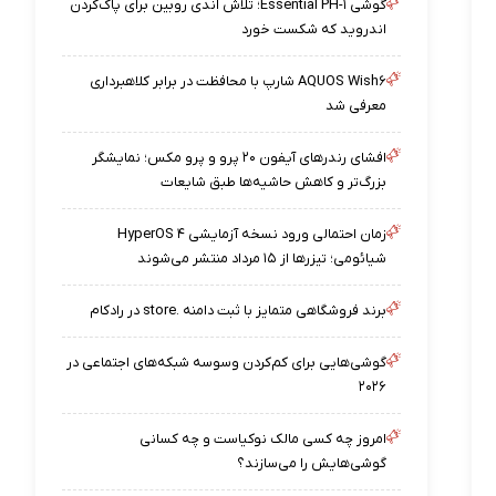
گوشی Essential PH-۱؛ تلاش اندی روبین برای پاک‌کردن
اندروید که شکست خورد
AQUOS Wish۶ شارپ با محافظت در برابر کلاهبرداری
معرفی شد
افشای رندرهای آیفون ۲۰ پرو و پرو مکس؛ نمایشگر
بزرگ‌تر و کاهش حاشیه‌ها طبق شایعات
زمان احتمالی ورود نسخه آزمایشی HyperOS ۴
شیائومی؛ تیزرها از ۱۵ مرداد منتشر می‌شوند
برند فروشگاهی متمایز با ثبت دامنه .store در رادکام
گوشی‌هایی برای کم‌کردن وسوسه شبکه‌های اجتماعی در
۲۰۲۶
امروز چه کسی مالک نوکیاست و چه کسانی
گوشی‌هایش را می‌سازند؟