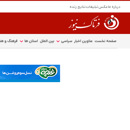
درباره ما
عکس
تبلیغات
نتایج زنده
صفحه نخست
عناوین اخبار
سیاسی
بین الملل
استان ها
فرهنگ و هنر