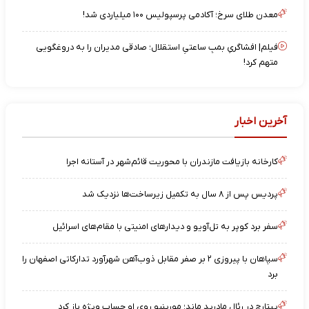
معدن طلای سرخ؛ آکادمی پرسپولیس ۱۰۰ میلیاردی شد!
فیلم| افشاگریِ بمبِ ساعتیِ استقلال؛ صادقی مدیران را به دروغگویی
متهم کرد!
آخرین اخبار
کارخانه بازیافت مازندران با محوریت قائم‌شهر در آستانه اجرا
پردیس پس از ۸ سال به تکمیل زیرساخت‌ها نزدیک شد
سفر برد کوپر به تل‌آویو و دیدارهای امنیتی با مقام‌های اسرائیل
سپاهان با پیروزی ۲ بر صفر مقابل ذوب‌آهن شهرآورد تدارکاتی اصفهان را
برد
پیتارچ در رئال مادرید ماند؛ مورینیو روی او حساب ویژه باز کرد