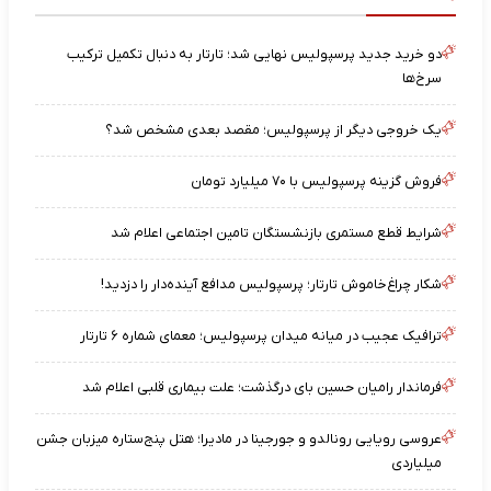
دو خرید جدید پرسپولیس نهایی شد؛ تارتار به دنبال تکمیل ترکیب
سرخ‌ها
یک خروجی دیگر از پرسپولیس؛ مقصد بعدی مشخص شد؟
فروش گزینه پرسپولیس با ۷۰ میلیارد تومان
شرایط قطع مستمری بازنشستگان تامین اجتماعی اعلام شد
شکار چراغ‌خاموش تارتار؛ پرسپولیس مدافع آینده‌دار را دزدید!
ترافیک عجیب در میانه میدان پرسپولیس؛ معمای شماره ۶ تارتار
فرماندار رامیان حسین بای درگذشت؛ علت بیماری قلبی اعلام شد
عروسی رویایی رونالدو و جورجینا در مادیرا؛ هتل پنج‌ستاره میزبان جشن
میلیاردی