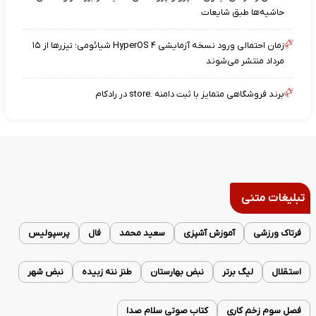
حاشیه‌ها طبق شایعات
زمان احتمالی ورود نسخه آزمایشی HyperOS ۴ شیائومی؛ تیزرها از ۱۵
مرداد منتشر می‌شوند
برند فروشگاهی متمایز با ثبت دامنه .store در رادکام
تبلیغات متنی
فرتاک ورزشی
آموزش آشپزی
سعید محمد
فال
پرسپولیس
استقلال
لیگ برتر
نبض بهارستان
طنز ننه زبیده
نبض شهر
فصل سوم زخم کاری
کتاب صوتی سلام صدا