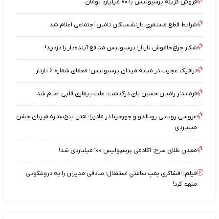
فروش گزینه پرسپولیس با ۷۰ میلیارد تومان
شرایط قطع مستمری بازنشستگان تامین اجتماعی اعلام شد
شکار چراغ‌خاموش تارتار؛ پرسپولیس مدافع آینده‌دار را دزدید!
ترافیک عجیب در میانه میدان پرسپولیس؛ معمای شماره ۶ تارتار
فرماندار رامیان حسین بای درگذشت؛ علت بیماری قلبی اعلام شد
عروسی رویایی رونالدو و جورجینا در مادیرا؛ هتل پنج‌ستاره میزبان جشن
میلیاردی
معدن طلای سرخ؛ آکادمی پرسپولیس ۱۰۰ میلیاردی شد!
فیلم| افشاگریِ بمبِ ساعتیِ استقلال؛ صادقی مدیران را به دروغگویی
متهم کرد!