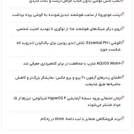
نصب گلس گوشی بدون حباب؛ مراحل درست و نکات کلیدی
پتنت موتورولا از ساعت هوشمند تبدیل‌شونده به گوشی پرده برداشت
روی دیگر عینک‌های هوشمند متا؛ از نوآوری تا تهدید امنیت شخصی
گوشی Essential PH-۱؛ تلاش اندی روبین برای پاک‌کردن اندروید که
شکست خورد
AQUOS Wish۶ شارپ با محافظت در برابر کلاهبرداری معرفی شد
افشای رندرهای آیفون ۲۰ پرو و پرو مکس؛ نمایشگر بزرگ‌تر و کاهش
حاشیه‌ها طبق شایعات
زمان احتمالی ورود نسخه آزمایشی HyperOS ۴ شیائومی؛ تیزرها از ۱۵
مرداد منتشر می‌شوند
برند فروشگاهی متمایز با ثبت دامنه .store در رادکام