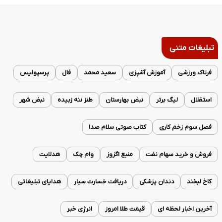
تبلیغات متنی
فرتاک ورزشی
آموزش آشپزی
سعید محمد
فال
پرسپولیس
استقلال
لیگ برتر
نبض بهارستان
طنز ننه زبیده
نبض شهر
فصل سوم زخم کاری
کتاب صوتی سلام صدا
فروش و خرید سهام نفت
منبع اگزوز
وام چک
هدلایت
کاخ لبخند
دندان پزشکی
دریافت خسارت سیار
هدایای تبلیغاتی
آخرین اخبار لحظه ای
قیمت طلا امروز
انرژی خبر