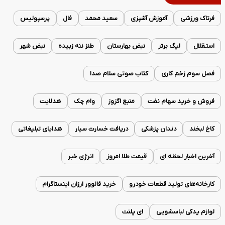
فرتاک ورزشی
آموزش آشپزی
سعید محمد
فال
پرسپولیس
استقلال
لیگ برتر
نبض بهارستان
طنز ننه زبیده
نبض شهر
فصل سوم زخم کاری
کتاب صوتی سلام صدا
فروش و خرید سهام نفت
منبع اگزوز
وام چک
هدلایت
کاخ لبخند
دندان پزشکی
دریافت خسارت سیار
هدایای تبلیغاتی
آخرین اخبار لحظه ای
قیمت طلا امروز
انرژی خبر
کارخانه‌های تولید قطعات خودرو
خرید فالوور ارزان اینستاگرام
لوازم یدکی لباسشویی
ای پلنت