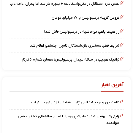
نفس تازه استقلال در نقل‌وانتقالات؛ ۳ پنجره باز شد اما بحران ادامه دارد
فروش گزینه پرسپولیس با ۷۰ میلیارد تومان
راز غیبت یاغیِ بی‌حاشیه در پرسپولیس فاش شد!
شرایط قطع مستمری بازنشستگان تامین اجتماعی اعلام شد
ترافیک عجیب در میانه میدان پرسپولیس؛ معمای شماره ۶ تارتار
آخرین اخبار
تلاطم ین و بودجه دفاعی ژاپن؛ هشدار تازه پکن بالا گرفت
ژاپنی‌ها نهمین شماره «ایرانیپون» را با محور سلاح‌های کشتار جمعی
خواندند